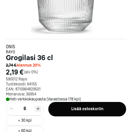
ONIS
RAYO
Grogilasi 36 cl
2,74 €
Alennus
20
%
2,19 €
[
alv 0%
]
590012 Rayo
Tuotekoodi:
64155
EAN:
8710964829501
Meiranova:
36954
Heti verkkokaupasta [Varastossa 178 kpl]
6
Lisää ostoskoriin
+
30
kpl
+
60
kpl