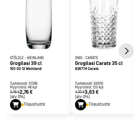
STÖLZLE
-
WEINLAND
ONIS
-
CARATS
Grogilasi 39 cl
Grogilasi Carats 35 cl
100 00 12 Weinland
926774 Carats
Tuotekoodi:
51396
Tuotekoodi:
64300
Myyntierä:
48
kpl
Myyntierä:
120
kpl
2,76 €
3,63 €
3,46 €
4,30 €
[alv 0%]
[alv 0%]
Tilaustuote
Tilaustuote