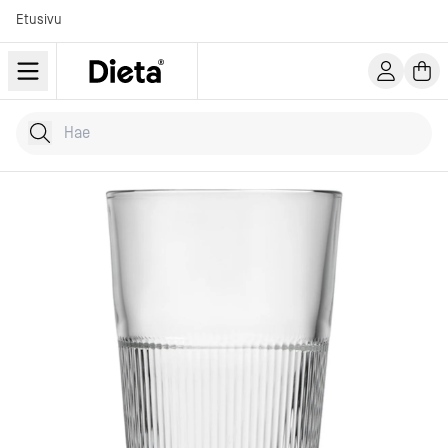
Etusivu
Hae tuotteita
Kirjoita hakusana...