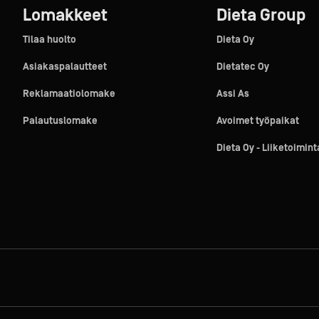
Lomakkeet
Dieta Group
Tilaa huolto
Dieta Oy
Asiakaspalautteet
Dietatec Oy
Reklamaatiolomake
Assi As
Palautuslomake
Avoimet työpaikat
Dieta Oy - Liiketoimin