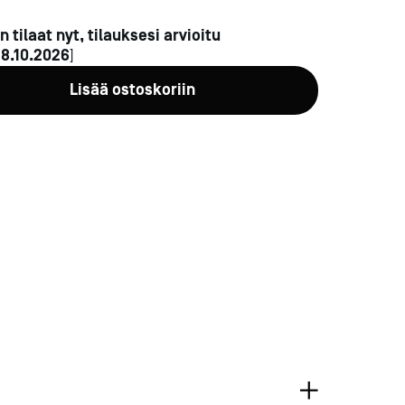
n tilaat nyt, tilauksesi arvioitu
n
8.10.2026
]
Lisää ostoskoriin
a-