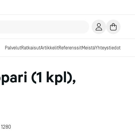
Palvelut
Ratkaisut
Artikkelit
Referenssit
Meistä
Yhteystiedot
ari (1 kpl),
 1280