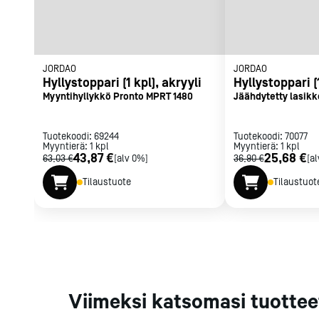
Parilat ja
rasvakeitti
Rasvakeittime
Parilat
JORDAO
JORDAO
Kierrätys
Hyllystoppari (1 kpl), akryyli
Hyllystoppari (1
Myyntihyllykkö Pronto MPRT 1480
Jäähdytetty lasikk
Tuotekoodi:
69244
Tuotekoodi:
70077
Kaikki
laitteet
Tilaa uutiski
Myyntierä:
1
kpl
Myyntierä:
1
kpl
43,87 €
25,68 €
63,03 €
[alv 0%]
36,90 €
[a
Tilaustuote
Tilaustuot
Viimeksi katsomasi tuottee