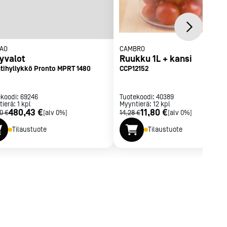
AO
CAMBRO
lyvalot
Ruukku 1L + kansi
tihyllykkö Pronto MPRT 1480
CCP12152
ekoodi:
69246
Tuotekoodi:
40389
tierä:
1
kpl
Myyntierä:
12
kpl
480,43 €
11,80 €
0 €
[alv 0%]
14,28 €
[alv 0%]
Tilaustuote
Tilaustuote