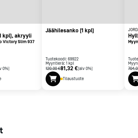
met
t
Jäähilesanko (1 kpl)
JORD
 kpl), akryyli
Hyl
o Victory Slim 937
Myyn
Tuotekoodi:
69922
Tuot
rje
Liity Vip-asiakkaaksi
Myyntierä:
1
kpl
Myyn
81,32 €
lv 0%]
120,00 €
[alv 0%]
704,0
e
Tilaustuote
t