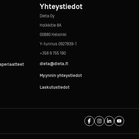
Yhteystiedot
Dieta Oy
Holkkitie 8A
00880 Helsinki
Y-tunnus 0927839-1
+358 9 755 190
dieta@dieta.fi
taperiaatteet
Myynnin yhteystiedot
Laskutustiedot