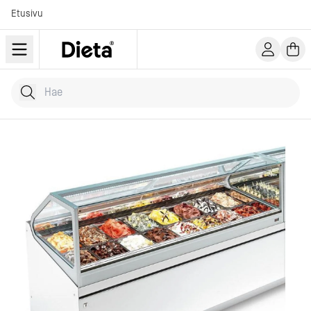
Etusivu
Hae tuotteita
Kirjoita hakusana...