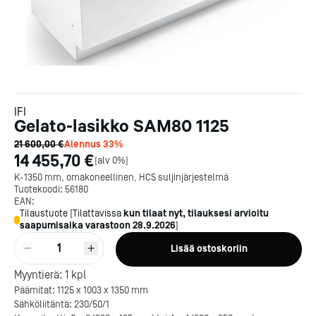
IFI
Gelato-lasikko SAM80 1125
21 600,00 €
Alennus
33
%
14 455,70 €
[
alv 0%
]
K-1350 mm, omakoneellinen, HCS suljinjärjestelmä
Tuotekoodi:
56180
EAN:
Tilaustuote
[
Tilattavissa
kun tilaat nyt, tilauksesi arvioitu
saapumisaika varastoon
28.9.2026
]
1
Lisää ostoskoriin
Myyntierä:
1
kpl
Päämitat: 1125 x 1003 x 1350 mm
Sähköliitäntä: 230/50/1