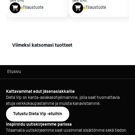
[alv 0%]
[alv 0%]
Tilaustuote
Tilaustuote
Viimeksi katsomasi tuotteet
Etusivu
Kattavammat edut jäsenasiakkaille
Dieta Vip on kanta-asiakasohjelmamme, jolla saat huomattavia
etuja verkkokaupastamme ja muista kanavistamme.
Tutustu Dieta Vip -etuihin
Inspiroidu uutiskirjeemme parissa
Tilaamalla uutiskirjeemme saat uusimmat sisältömme sekä tiedon