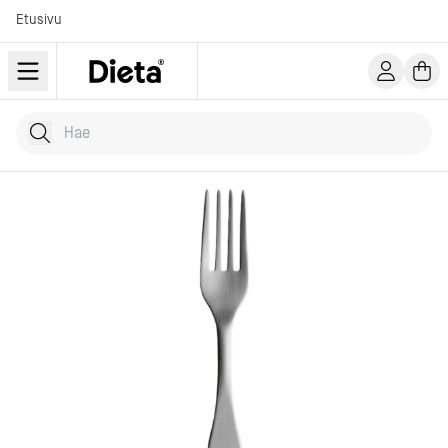
Etusivu
Hae tuotteita
Kirjoita hakusana...