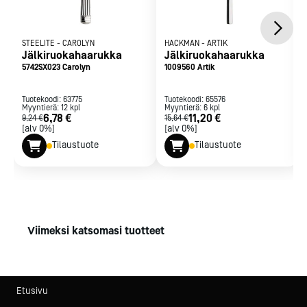
STEELITE
-
CAROLYN
HACKMAN
-
ARTIK
Jälkiruokahaarukka
Jälkiruokahaarukka
5742SX023 Carolyn
1009560 Artik
Tuotekoodi:
63775
Tuotekoodi:
65576
Myyntierä:
12
kpl
Myyntierä:
6
kpl
6,78 €
11,20 €
9,24 €
15,64 €
[alv 0%]
[alv 0%]
Tilaustuote
Tilaustuote
Viimeksi katsomasi tuotteet
Etusivu