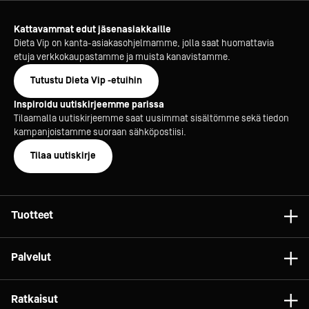
Kattavammat edut jäsenasiakkaille
Dieta Vip on kanta-asiakasohjelmamme, jolla saat huomattavia
etuja verkkokaupastamme ja muista kanavistamme.
Tutustu Dieta Vip -etuihin
Inspiroidu uutiskirjeemme parissa
Tilaamalla uutiskirjeemme saat uusimmat sisältömme sekä tiedon
kampanjoistamme suoraan sähköpostiisi.
Tilaa uutiskirje
Tuotteet
Astiat
Palvelut
Laitteet
Konsultointi
Tarvikkeet
Ratkaisut