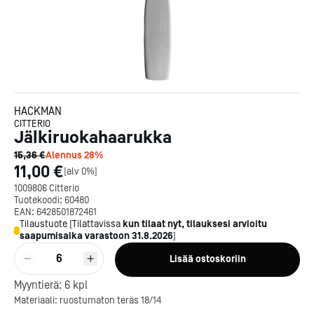
HACKMAN
CITTERIO
Jälkiruokahaarukka
15,36 €
Alennus
28
%
11,00 €
[
alv 0%
]
1009806 Citterio
Tuotekoodi:
60480
EAN:
6428501872461
Tilaustuote
[
Tilattavissa
kun tilaat nyt, tilauksesi arvioitu
saapumisaika varastoon
31.8.2026
]
6
Lisää ostoskoriin
Kotipizza on vuonna 1987
perustettu yritys, jolla on yli
Myyntierä:
6
kpl
300 ravintolaa eri puolella
Materiaali: ruostumaton teräs 18/14
Suomea. Dieta on tehnyt
Michelin-tähdet jaettii