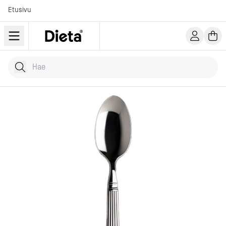
Etusivu
Hae tuotteita
Kirjoita hakusana...