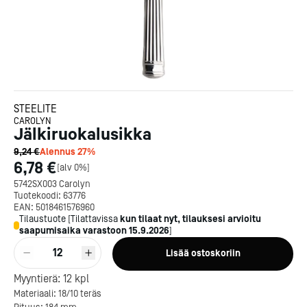
STEELITE
CAROLYN
Jälkiruokalusikka
9,24 €
Alennus
27
%
6,78 €
[
alv 0%
]
5742SX003 Carolyn
Tuotekoodi:
63776
EAN:
5018461576960
Tilaustuote
[
Tilattavissa
kun tilaat nyt, tilauksesi arvioitu
saapumisaika varastoon
15.9.2026
]
12
Lisää ostoskoriin
Kotipizza on vuonna 1987
Myyntierä:
12
kpl
perustettu yritys, jolla on yli
Materiaali: 18/10 teräs
300 ravintolaa eri puolella