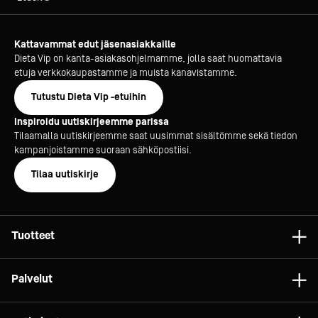
Kattavammat edut jäsenasiakkaille
Dieta Vip on kanta-asiakasohjelmamme, jolla saat huomattavia
etuja verkkokaupastamme ja muista kanavistamme.
Tutustu Dieta Vip -etuihin
Inspiroidu uutiskirjeemme parissa
Tilaamalla uutiskirjeemme saat uusimmat sisältömme sekä tiedon
kampanjoistamme suoraan sähköpostiisi.
Tilaa uutiskirje
Tuotteet
Astiat
Palvelut
Laitteet
Konsultointi