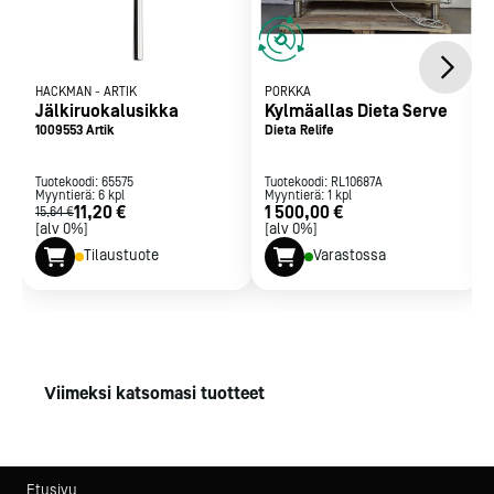
HACKMAN
-
ARTIK
PORKKA
Jälkiruokalusikka
Kylmäallas Dieta Serve
1009553 Artik
Dieta Relife
Tuotekoodi:
65575
Tuotekoodi:
RL10687A
Myyntierä:
6
kpl
Myyntierä:
1
kpl
11,20 €
1 500,00 €
15,64 €
[alv 0%]
[alv 0%]
Tilaustuote
Varastossa
Viimeksi katsomasi tuotteet
Etusivu