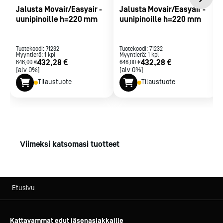
Jalusta Movair/Easyair -
Jalusta Movair/Easyair -
uunipinoille h=220 mm
uunipinoille h=220 mm
Tuotekoodi:
71232
Tuotekoodi:
71232
Myyntierä:
1
kpl
Myyntierä:
1
kpl
432,28 €
432,28 €
646,00 €
646,00 €
[alv 0%]
[alv 0%]
Tilaustuote
Tilaustuote
Viimeksi katsomasi tuotteet
Etusivu
Kattavammat edut jäsenasiakkaille