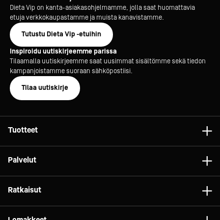
Dieta Vip on kanta-asiakasohjelmamme, jolla saat huomattavia
etuja verkkokaupastamme ja muista kanavistamme.
Tutustu Dieta Vip -etuihin
Inspiroidu uutiskirjeemme parissa
Tilaamalla uutiskirjeemme saat uusimmat sisältömme sekä tiedon
kampanjoistamme suoraan sähköpostiisi.
Tilaa uutiskirje
Tuotteet
Astiat
Palvelut
Laitteet
Konsultointi
Tarvikkeet
Ratkaisut
Projektit
Vaunut ja kalusteet
Gelato
Dieta Relife