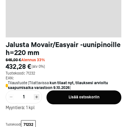
Jalusta Movair/Easyair -uunipinoille
h=220 mm
646,00 €
Alennus
33
%
432,28 €
[
alv 0%
]
Tuotekoodi:
71232
EAN:
Tilaustuote
[
Tilattavissa
kun tilaat nyt, tilauksesi arvioitu
saapumisaika varastoon
9.10.2026
]
Kotipizza on vuonna 1987
1
Lisää ostoskoriin
perustettu yritys, jolla on yli
300 ravintolaa eri puolella
Myyntierä:
1
kpl
Suomea. Dieta on tehnyt
Michelin-tähdet jaettii
Kotipizzan kanssa pitkään
maanantaina 27.5. Helsing
yhteistyötä, ja olemme
Suomeen saatiin kaksi uu
71232
Tuotekoodi
toimineet yhteistyökumppanina
yhden tähden ravintolaa