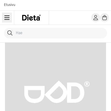
Etusivu
Hae tuotteita
Kirjoita hakusana...