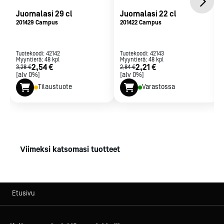
Juomalasi 29 cl
Juomalasi 22 cl
201429 Campus
201422 Campus
Tuotekoodi:
42142
Tuotekoodi:
42143
Myyntierä:
48
kpl
Myyntierä:
48
kpl
2,54 €
2,21 €
3,28 €
2,84 €
[alv 0%]
[alv 0%]
Tilaustuote
Varastossa
Viimeksi katsomasi tuotteet
Etusivu