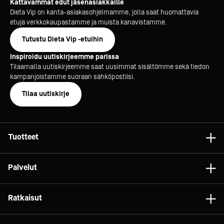
Kattavammat edut jäsenasiakkaille
Dieta Vip on kanta-asiakasohjelmamme, jolla saat huomattavia
etuja verkkokaupastamme ja muista kanavistamme.
Tutustu Dieta Vip -etuihin
Inspiroidu uutiskirjeemme parissa
Tilaamalla uutiskirjeemme saat uusimmat sisältömme sekä tiedon
kampanjoistamme suoraan sähköpostiisi.
Tilaa uutiskirje
Tuotteet
Astiat
Palvelut
Laitteet
Konsultointi
Tarvikkeet
Ratkaisut
Projektit
Vaunut ja kalusteet
Gelato