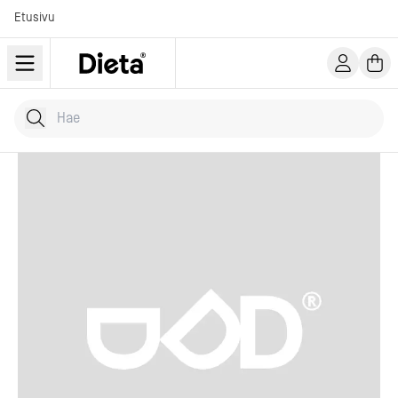
Etusivu
Hae tuotteita
Kirjoita hakusana...