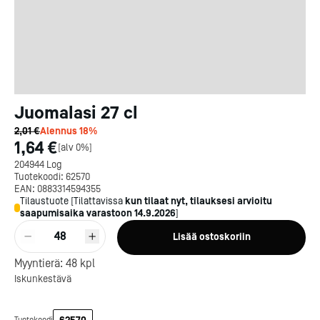
Juomalasi 27 cl
2,01 €
Alennus
18
%
1,64 €
[
alv 0%
]
204944 Log
Tuotekoodi:
62570
EAN:
0883314594355
Tilaustuote
[
Tilattavissa
kun tilaat nyt, tilauksesi arvioitu
saapumisaika varastoon
14.9.2026
]
48
Lisää ostoskoriin
Kotipizza on vuonna 1987
perustettu yritys, jolla on yli
Myyntierä:
48
kpl
300 ravintolaa eri puolella
Iskunkestävä
Suomea. Dieta on tehnyt
Michelin-tähdet jaettii
Kotipizzan kanssa pitkään
maanantaina 27.5. Helsing
yhteistyötä, ja olemme
Suomeen saatiin kaksi uu