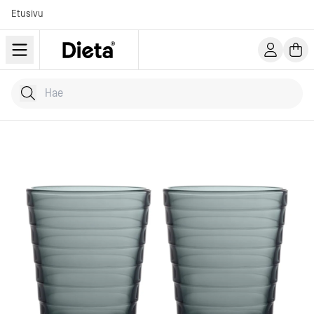
Etusivu
Hae tuotteita
Kirjoita hakusana...