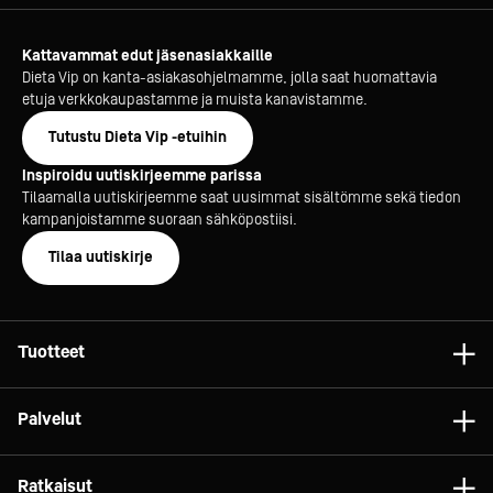
Kattavammat edut jäsenasiakkaille
Dieta Vip on kanta-asiakasohjelmamme, jolla saat huomattavia
etuja verkkokaupastamme ja muista kanavistamme.
Tutustu Dieta Vip -etuihin
Inspiroidu uutiskirjeemme parissa
Tilaamalla uutiskirjeemme saat uusimmat sisältömme sekä tiedon
kampanjoistamme suoraan sähköpostiisi.
Tilaa uutiskirje
Tuotteet
Astiat
Palvelut
Laitteet
Konsultointi
Tarvikkeet
Ratkaisut