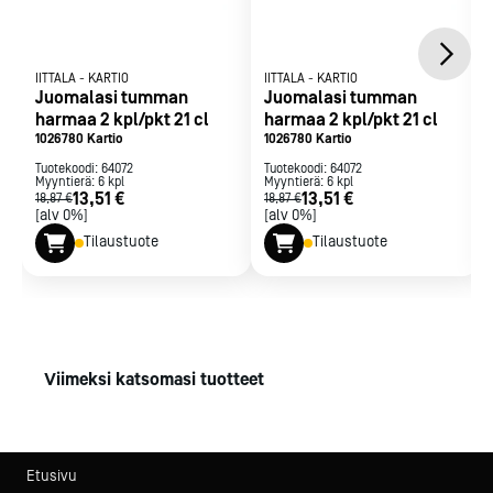
IITTALA
-
KARTIO
IITTALA
-
KARTIO
Juomalasi tumman
Juomalasi tumman
harmaa 2 kpl/pkt 21 cl
harmaa 2 kpl/pkt 21 cl
1026780 Kartio
1026780 Kartio
Tuotekoodi:
64072
Tuotekoodi:
64072
Myyntierä:
6
kpl
Myyntierä:
6
kpl
13,51 €
13,51 €
18,87 €
18,87 €
[alv 0%]
[alv 0%]
Tilaustuote
Tilaustuote
Viimeksi katsomasi tuotteet
Etusivu