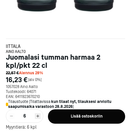
IITTALA
AINO AALTO
Juomalasi tumman harmaa 2
kpl/pkt 22 cl
22,67 €
Alennus
28
%
16,23 €
[
alv 0%
]
1057028 Aino Aalto
Tuotekoodi:
64071
EAN:
6411923670210
Tilaustuote
[
Tilattavissa
kun tilaat nyt, tilauksesi arvioitu
saapumisaika varastoon
28.8.2026
]
Kotipizza on vuonna 1987
6
Lisää ostoskoriin
perustettu yritys, jolla on yli
300 ravintolaa eri puolella
Myyntierä:
6
kpl
Suomea. Dieta on tehnyt
Michelin-tähdet jaettii