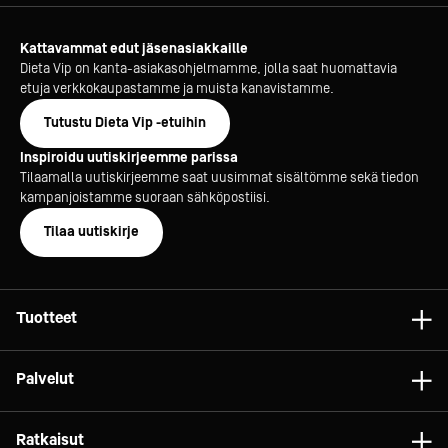
Kattavammat edut jäsenasiakkaille
Dieta Vip on kanta-asiakasohjelmamme, jolla saat huomattavia
etuja verkkokaupastamme ja muista kanavistamme.
Tutustu Dieta Vip -etuihin
Inspiroidu uutiskirjeemme parissa
Tilaamalla uutiskirjeemme saat uusimmat sisältömme sekä tiedon
kampanjoistamme suoraan sähköpostiisi.
Tilaa uutiskirje
Tuotteet
Astiat
Palvelut
Laitteet
Konsultointi
Tarvikkeet
Ratkaisut