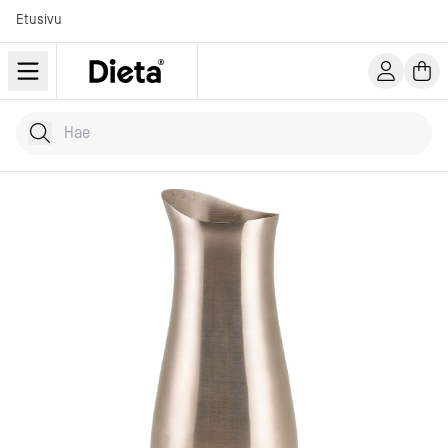
Etusivu
Hae tuotteita
Kirjoita hakusana...