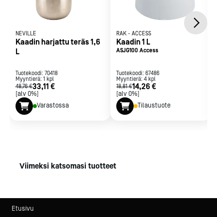
NEVILLE
RAK
-
ACCESS
Kaadin harjattu teräs 1,6
Kaadin 1 L
L
ASJG100 Access
Tuotekoodi:
70418
Tuotekoodi:
67486
Myyntierä:
1
kpl
Myyntierä:
4
kpl
33,11 €
14,26 €
48,76 €
18,81 €
[alv 0%]
[alv 0%]
Varastossa
Tilaustuote
Viimeksi katsomasi tuotteet
Etusivu