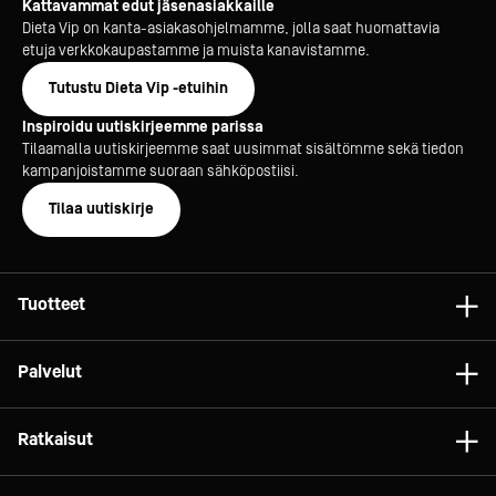
Kattavammat edut jäsenasiakkaille
Dieta Vip on kanta-asiakasohjelmamme, jolla saat huomattavia
etuja verkkokaupastamme ja muista kanavistamme.
Tutustu Dieta Vip -etuihin
Inspiroidu uutiskirjeemme parissa
Tilaamalla uutiskirjeemme saat uusimmat sisältömme sekä tiedon
kampanjoistamme suoraan sähköpostiisi.
Tilaa uutiskirje
Tuotteet
Astiat
Palvelut
Laitteet
Konsultointi
Tarvikkeet
Ratkaisut
Projektit
Vaunut ja kalusteet
Gelato