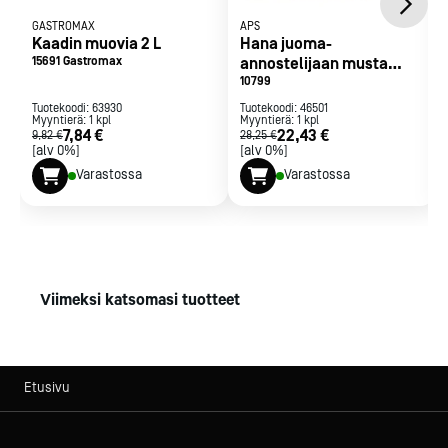
GASTROMAX
APS
Kaadin muovia 2 L
Hana juoma-
15691 Gastromax
annostelijaan musta
13951
10799
Tuotekoodi:
63930
Tuotekoodi:
46501
Myyntierä:
1
kpl
Myyntierä:
1
kpl
7,84 €
22,43 €
9,82 €
28,25 €
[alv 0%]
[alv 0%]
Varastossa
Varastossa
Viimeksi katsomasi tuotteet
Etusivu