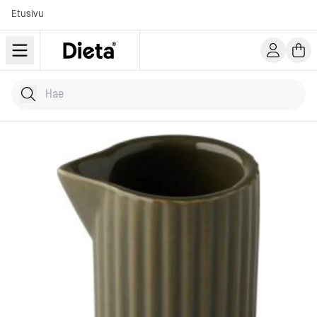
Etusivu
Hae tuotteita
Kirjoita hakusana...