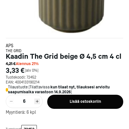
APS
THE GRID
Kaadin The Grid beige Ø 4,5 cm 4 cl
4,21 €
Alennus
21
%
3,33 €
[
alv 0%
]
Tuotekoodi:
72452
EAN:
4004133190214
Tilaustuote
[
Tilattavissa
kun tilaat nyt, tilauksesi arvioitu
saapumisaika varastoon
14.9.2026
]
Kotipizza on vuonna 1987
6
Lisää ostoskoriin
perustettu yritys, jolla on yli
300 ravintolaa eri puolella
Myyntierä:
6
kpl
Suomea. Dieta on tehnyt
Michelin-tähdet jaettii
Kotipizzan kanssa pitkään
maanantaina 27.5. Helsing
yhteistyötä, ja olemme
Suomeen saatiin kaksi uu