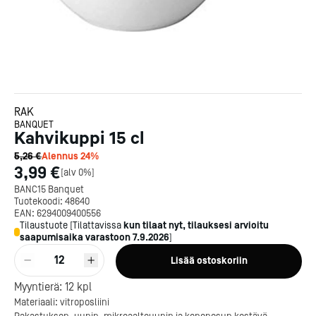
RAK
BANQUET
Kahvikuppi 15 cl
5,26 €
Alennus
24
%
3,99 €
[
alv 0%
]
BANC15 Banquet
Tuotekoodi:
48640
EAN:
6294009400556
Tilaustuote
[
Tilattavissa
kun tilaat nyt, tilauksesi arvioitu
saapumisaika varastoon
7.9.2026
]
12
Lisää ostoskoriin
Kotipizza on vuonna 1987
Myyntierä:
12
kpl
perustettu yritys, jolla on yli
Materiaali: vitroposliini
300 ravintolaa eri puolella