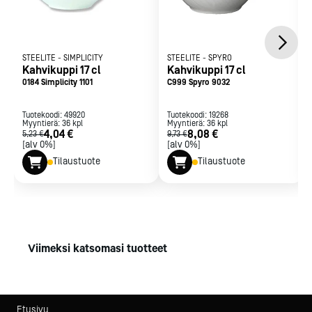
STEELITE
-
SIMPLICITY
STEELITE
-
SPYRO
Kahvikuppi 17 cl
Kahvikuppi 17 cl
0184 Simplicity 1101
C999 Spyro 9032
Tuotekoodi:
49920
Tuotekoodi:
19268
Myyntierä:
36
kpl
Myyntierä:
36
kpl
4,04 €
8,08 €
5,23 €
9,73 €
[alv 0%]
[alv 0%]
Tilaustuote
Tilaustuote
Viimeksi katsomasi tuotteet
Etusivu