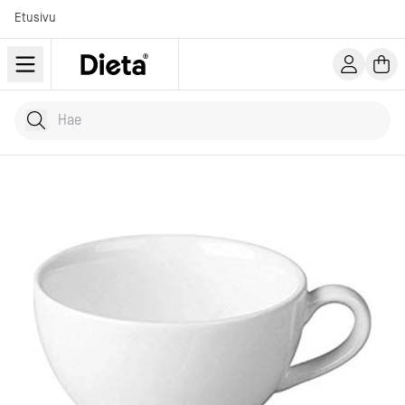
Etusivu
Hae tuotteita
Kirjoita hakusana...