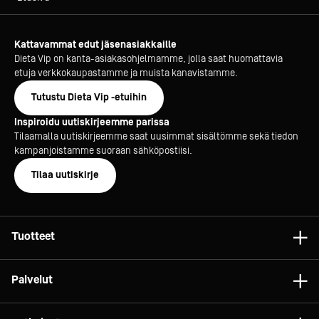
Kattavammat edut jäsenasiakkaille
Dieta Vip on kanta-asiakasohjelmamme, jolla saat huomattavia
etuja verkkokaupastamme ja muista kanavistamme.
Tutustu Dieta Vip -etuihin
Inspiroidu uutiskirjeemme parissa
Tilaamalla uutiskirjeemme saat uusimmat sisältömme sekä tiedon
kampanjoistamme suoraan sähköpostiisi.
Tilaa uutiskirje
Tuotteet
Astiat
Palvelut
Laitteet
Konsultointi