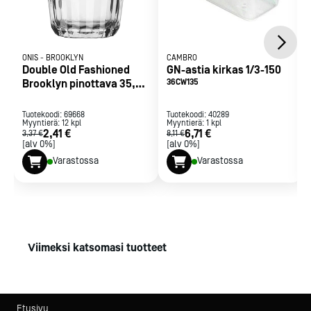
ONIS
-
BROOKLYN
CAMBRO
Double Old Fashioned
GN-astia kirkas 1/3-150
Brooklyn pinottava 35,5
36CW135
cl
Tuotekoodi:
69668
Tuotekoodi:
40289
Myyntierä:
12
kpl
Myyntierä:
1
kpl
2,41 €
6,71 €
3,37 €
8,11 €
[alv 0%]
[alv 0%]
Varastossa
Varastossa
Viimeksi katsomasi tuotteet
Etusivu