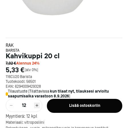
RAK
BARISTA
Kahvikuppi 20 cl
7,02 €
Alennus
24
%
5,33 €
[
alv 0%
]
116CU20 Barista
Tuotekoodi:
56501
EAN:
6294009429328
Tilaustuote
[
Tilattavissa
kun tilaat nyt, tilauksesi arvioitu
saapumisaika varastoon
8.9.2026
]
12
Lisää ostoskoriin
Kotipizza on vuonna 1987
Myyntierä:
12
kpl
perustettu yritys, jolla on yli
Materiaali: vitroposliini
300 ravintolaa eri puolella