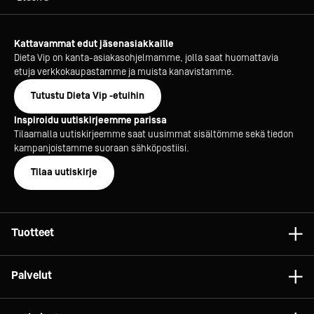
Kattavammat edut jäsenasiakkaille
Dieta Vip on kanta-asiakasohjelmamme, jolla saat huomattavia
etuja verkkokaupastamme ja muista kanavistamme.
Tutustu Dieta Vip -etuihin
Inspiroidu uutiskirjeemme parissa
Tilaamalla uutiskirjeemme saat uusimmat sisältömme sekä tiedon
kampanjoistamme suoraan sähköpostiisi.
Tilaa uutiskirje
Tuotteet
Astiat
Palvelut
Laitteet
Konsultointi