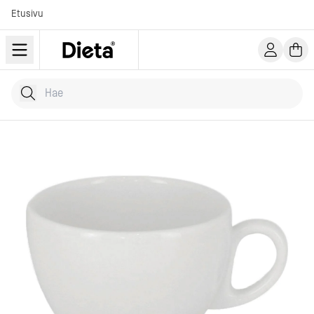
Etusivu
Hae tuotteita
Kirjoita hakusana...