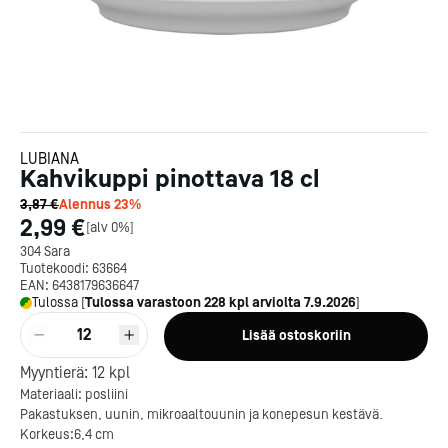
LUBIANA
Kahvikuppi pinottava 18 cl
3,87 €
Alennus
23
%
2,99 €
[
alv 0%
]
304 Sara
Tuotekoodi:
63664
EAN:
6438179636647
Tulossa
[
Tulossa varastoon
228
kpl arviolta
7.9.2026
]
12
Lisää ostoskoriin
Myyntierä:
12
kpl
Materiaali: posliini
Pakastuksen, uunin, mikroaaltouunin ja konepesun kestävä.
Kotipizza on vuonna 1987
Korkeus:6,4 cm
perustettu yritys, jolla on yli