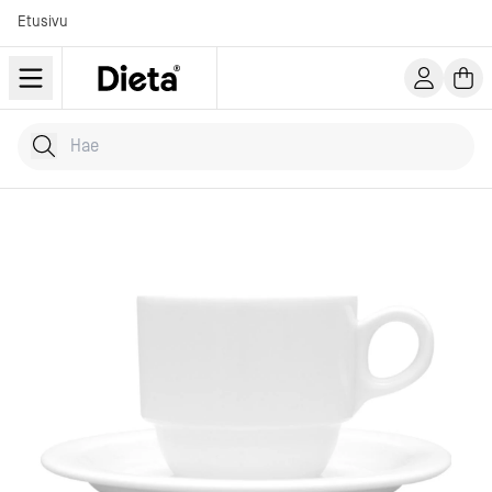
Etusivu
Hae tuotteita
Kirjoita hakusana...