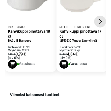
RAK
-
BANQUET
STEELITE
-
TENDER LINE
Kahvikuppi pinottava 18
Kahvikuppi pinottava 17
cl
cl
BACU18 Banquet
12550230 Tender Line vihreä
Tuotekoodi:
16723
Tuotekoodi:
52130
Myyntierä:
12
kpl
Myyntierä:
12
kpl
3,79 €
4,84 €
4,98 €
6,26 €
[alv 0%]
[alv 0%]
Varastossa
Varastossa
Viimeksi katsomasi tuotteet