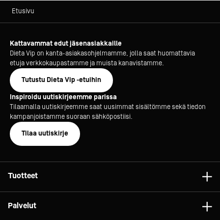
Etusivu
Kattavammat edut jäsenasiakkaille
Dieta Vip on kanta-asiakasohjelmamme, jolla saat huomattavia
etuja verkkokaupastamme ja muista kanavistamme.
Tutustu Dieta Vip -etuihin
Inspiroidu uutiskirjeemme parissa
Tilaamalla uutiskirjeemme saat uusimmat sisältömme sekä tiedon
kampanjoistamme suoraan sähköpostiisi.
Tilaa uutiskirje
Tuotteet
Astiat
Palvelut
Laitteet