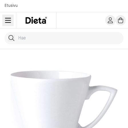
Etusivu
Hae tuotteita
Kirjoita hakusana...