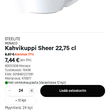
STEELITE
MONACO
Kahvikuppi Sheer 22,75 cl
8,97 €
Alennus
17
%
7,44 €
[
alv 0%
]
9001C638 Monaco
Tuotekoodi:
15438
EAN:
5018461227381
Meiranova:
470977
Heti verkkokaupasta [Varastossa 12 kpl]
24
Lisää ostoskoriin
+
12
kpl
Myyntierä:
24
kpl
Kotipizza on vuonna 1987