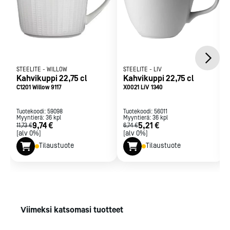
STEELITE
-
WILLOW
STEELITE
-
LIV
Kahvikuppi 22,75 cl
Kahvikuppi 22,75 cl
C1201 Willow 9117
X0021 LiV 1340
Tuotekoodi:
59098
Tuotekoodi:
56011
Myyntierä:
36
kpl
Myyntierä:
36
kpl
9,74 €
5,21 €
11,73 €
6,74 €
[alv 0%]
[alv 0%]
Tilaustuote
Tilaustuote
Viimeksi katsomasi tuotteet