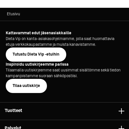
Etusivu
Kattavammat edut jäsenasiakkaille
Dieta Vip on kanta-asiakasohjelmamme, jolla saat huomattavia
etuja verkkokaupastamme ja muista kanavistamme.
Tutustu Dieta Vip -etuihin
Inspiroidu uutiskirjeemme parissa
Tilaamalla uutiskirjeemme saat uusimmat sisältömme sekä tiedon
kampanjoistamme suoraan sähköpostiisi.
Tilaa uutiskirje
Tuotteet
Astiat
Palvelut