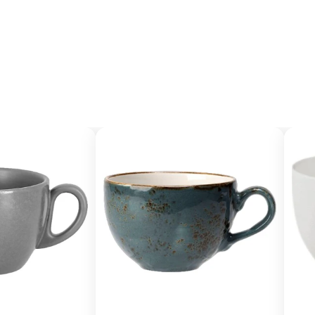
myllyt ja
Pellit ja ritilät
Kotipizza Group
eet
Pesulaitteet ja -suihkut
Regeneraatiouunit
kauhat
Sisustus
Tarjottimet
Astianpesukalusteet
Leipomouunit
et
Säilytysastiat
Astianpesukorit
Salamanterit
Liedet ja kippipannut
Muut tarvikkeet
Kebabgrillit ja -leikkurit
Lasikot
t
Monitoimipaistokeskukset
a -lasikot
Kippipannut
Kylmälasikot
Liedet
Lämpölasikot
aatikot
Painekeittimet
Myyntihyllyköt
rje
Liity Vip-asiakkaaksi
et
Wokit
Neutraalilasikot
Monitoimipadat
eet
Ilmaverholasikot
tus
Teollisuuslaitteet
Dieta Genier ACE
aatikot ja -
Dieta Genier GO!
Lihankäsittely
Dieta Celer
Kompostorit
svaunut
Monitoimipatojen
Vaunupesukoneet
Pesulakoneet
oanjakelun
lisävarusteet
Ergonomia
Pesukoneet
oanjakelun
Ergonomialaitteiden
Kuivausrummut
lisävarusteet