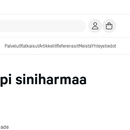
Palvelut
Ratkaisut
Artikkelit
Referenssit
Meistä
Yhteystiedot
pi siniharmaa
Jade