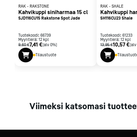
Parilat ja
RAK
-
RAKSTONE
RAK
-
SHALE
Kahvikuppi siniharmaa 15 cl
Kahvikuppi ha
rasvakeitti
SJD116CU15 Rakstone Spot Jade
SH116CU23 Shale
Rasvakeittime
Parilat
Kierrätys
Tuotekoodi:
66739
Tuotekoodi:
61233
Myyntierä:
12
kpl
Myyntierä:
12
kpl
7,41 €
10,57 €
9,60 €
[alv 0%]
13,95 €
[alv
Tilaustuote
Tilaustuot
Kaikki
laitteet
Tilaa uutiski
Viimeksi katsomasi tuottee