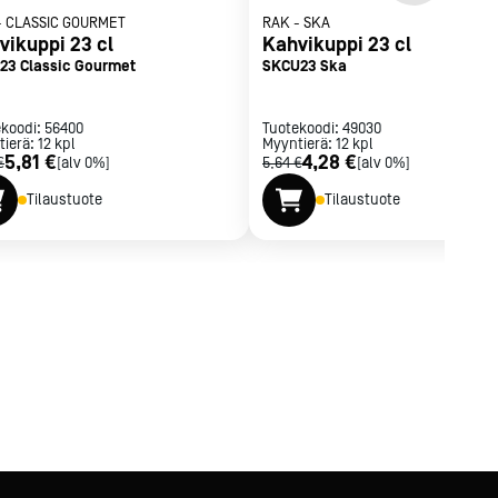
-
CLASSIC GOURMET
RAK
-
SKA
vikuppi 23 cl
Kahvikuppi 23 cl
23 Classic Gourmet
SKCU23 Ska
ekoodi:
56400
Tuotekoodi:
49030
tierä:
12
kpl
Myyntierä:
12
kpl
5,81 €
4,28 €
€
[alv 0%]
5,64 €
[alv 0%]
Tilaustuote
Tilaustuote