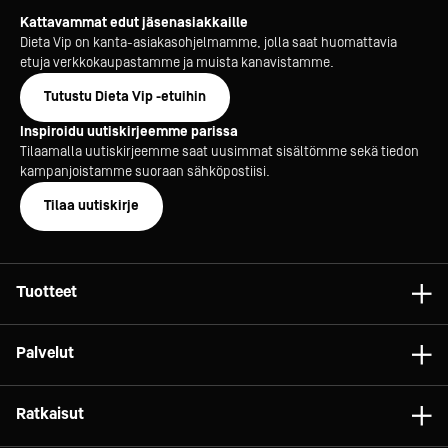
Kattavammat edut jäsenasiakkaille
Dieta Vip on kanta-asiakasohjelmamme, jolla saat huomattavia
etuja verkkokaupastamme ja muista kanavistamme.
Tutustu Dieta Vip -etuihin
Inspiroidu uutiskirjeemme parissa
Tilaamalla uutiskirjeemme saat uusimmat sisältömme sekä tiedon
kampanjoistamme suoraan sähköpostiisi.
Tilaa uutiskirje
Tuotteet
Astiat
Palvelut
Laitteet
Konsultointi
Tarvikkeet
Ratkaisut
Projektit