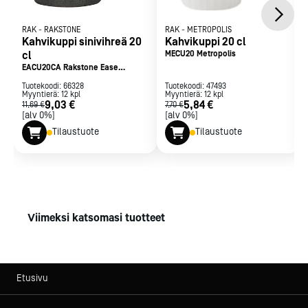
RAK
-
RAKSTONE
RAK
-
METROPOLIS
Kahvikuppi sinivihreä 20
Kahvikuppi 20 cl
cl
MECU20 Metropolis
EACU20CA Rakstone Ease
Caldera
Tuotekoodi:
66328
Tuotekoodi:
47493
Myyntierä:
12
kpl
Myyntierä:
12
kpl
9,03 €
5,84 €
11,69 €
7,70 €
[alv 0%]
[alv 0%]
Tilaustuote
Tilaustuote
Viimeksi katsomasi tuotteet
Etusivu