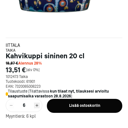
IITTALA
TAIKA
Kahvikuppi sininen 20 cl
18,87 €
Alennus
28
%
13,51 €
[
alv 0%
]
1012473 Taika
Tuotekoodi:
61901
EAN:
7320065006223
Tilaustuote
[
Tilattavissa
kun tilaat nyt, tilauksesi arvioitu
saapumisaika varastoon
28.8.2026
]
Kotipizza on vuonna 1987
6
Lisää ostoskoriin
perustettu yritys, jolla on yli
300 ravintolaa eri puolella
Myyntierä:
6
kpl
Suomea. Dieta on tehnyt
Michelin-tähdet jaettii
Kotipizzan kanssa pitkään
maanantaina 27.5. Helsing