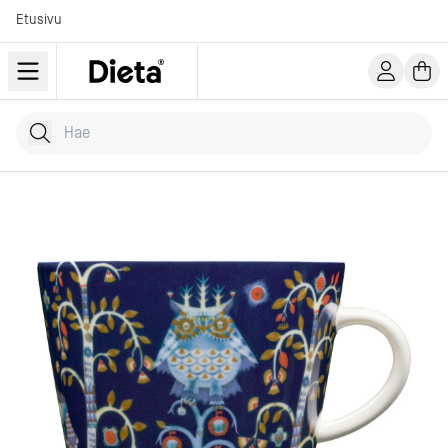
Etusivu
Hae tuotteita
Kirjoita hakusana...