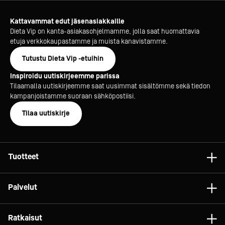
Kattavammat edut jäsenasiakkaille
Dieta Vip on kanta-asiakasohjelmamme, jolla saat huomattavia
etuja verkkokaupastamme ja muista kanavistamme.
Tutustu Dieta Vip -etuihin
Inspiroidu uutiskirjeemme parissa
Tilaamalla uutiskirjeemme saat uusimmat sisältömme sekä tiedon
kampanjoistamme suoraan sähköpostiisi.
Tilaa uutiskirje
Tuotteet
Astiat
Palvelut
Laitteet
Konsultointi
Tarvikkeet
Ratkaisut