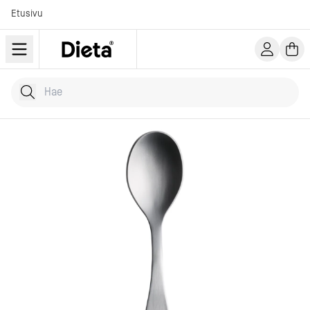
Etusivu
Hae tuotteita
Kirjoita hakusana...