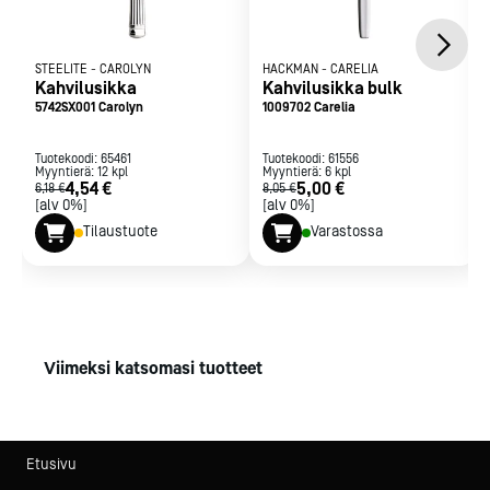
STEELITE
-
CAROLYN
HACKMAN
-
CARELIA
Kahvilusikka
Kahvilusikka bulk
5742SX001 Carolyn
1009702 Carelia
Tuotekoodi:
65461
Tuotekoodi:
61556
Myyntierä:
12
kpl
Myyntierä:
6
kpl
4,54 €
5,00 €
6,18 €
8,05 €
[alv 0%]
[alv 0%]
Tilaustuote
Varastossa
Viimeksi katsomasi tuotteet
Etusivu