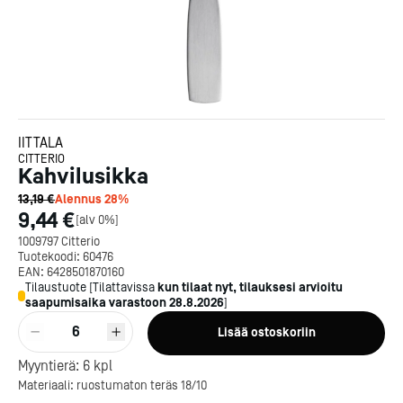
IITTALA
CITTERIO
Kahvilusikka
13,19 €
Alennus
28
%
9,44 €
[
alv 0%
]
1009797 Citterio
Tuotekoodi:
60476
EAN:
6428501870160
Tilaustuote
[
Tilattavissa
kun tilaat nyt, tilauksesi arvioitu
saapumisaika varastoon
28.8.2026
]
6
Lisää ostoskoriin
Kotipizza on vuonna 1987
perustettu yritys, jolla on yli
Myyntierä:
6
kpl
300 ravintolaa eri puolella
Materiaali: ruostumaton teräs 18/10
Suomea. Dieta on tehnyt
Michelin-tähdet jaettii