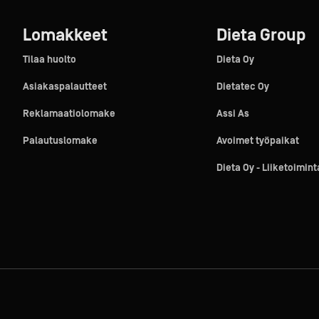
Lomakkeet
Dieta Group
Tilaa huolto
Dieta Oy
Asiakaspalautteet
Dietatec Oy
Reklamaatiolomake
Assi As
Palautuslomake
Avoimet työpaikat
Dieta Oy - Liiketoimin