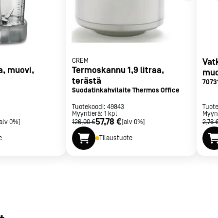
met
t
CREM
Vat
a, muovi,
Termoskannu 1,9 litraa,
muo
terästä
7073
Suodatinkahvilaite Thermos Office
rje
Liity Vip-asiakkaaksi
200XTXSEE
Tuotekoodi:
49843
Tuot
Myyntierä:
1
kpl
Myyn
57,78 €
alv 0%]
126,00 €
[alv 0%]
2,76 
e
Tilaustuote