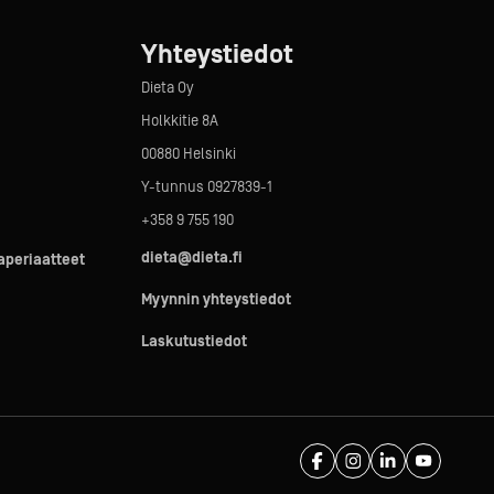
Yhteystiedot
Dieta Oy
Holkkitie 8A
00880 Helsinki
Y-tunnus 0927839-1
+358 9 755 190
dieta@dieta.fi
taperiaatteet
Myynnin yhteystiedot
Laskutustiedot