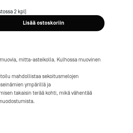
tossa 2 kpl]
Lisää ostoskoriin
a-
 muovia, mitta-asteikolla. Kulhossa muovinen
toilu mahdollistaa sekoitusmelojen
seinämien ympärillä ja
isen takaisin terää kohti, mikä vähentää
 muodostumista.