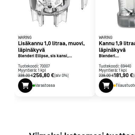
Parilat ja
rasvakeitti
Rasvakeittime
Parilat
Kierrätys
WARING
WARING
Lisäkannu 1,0 litraa, muovi,
Kannu 1,9 litra
läpinäkyvä
läpinäkyvä
Blenderi Ellipse, sis kansi,
Blenderi
Kaikki
laitteet
Tilaa uutiski
sekoitusmelat, terä
MX1200XTXEE/MX1
Tuotekoodi:
70007
Tuotekoodi:
69440
Myyntierä:
1
kpl
Myyntierä:
1
kpl
256,80 €
181,90 €
338,00 €
[alv 0%]
239,00 €
[
Varastossa
Tilaustuot