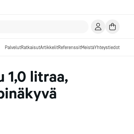
Palvelut
Ratkaisut
Artikkelit
Referenssit
Meistä
Yhteystiedot
1,0 litraa,
äpinäkyvä