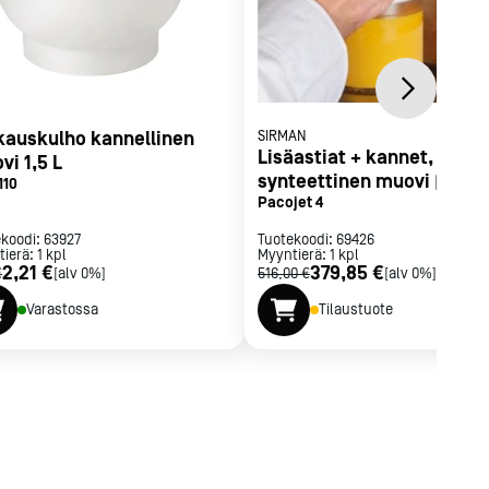
kauskulho kannellinen
SIRMAN
Lisäastiat + kannet,
vi 1,5 L
synteettinen muovi (12 kpl
110
Pacojet 4
ekoodi:
63927
Tuotekoodi:
69426
tierä:
1
kpl
Myyntierä:
1
kpl
2,21 €
379,85 €
€
[alv 0%]
516,00 €
[alv 0%]
Varastossa
Tilaustuote