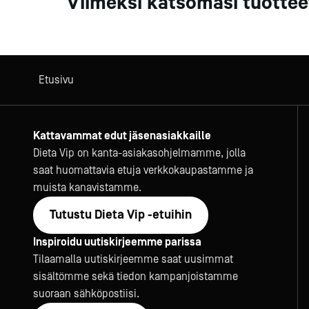
Viimeksi katsomasi tuottee
Etusivu
Kattavammat edut jäsenasiakkaille
Dieta Vip on kanta-asiakasohjelmamme, jolla
saat huomattavia etuja verkkokaupastamme ja
muista kanavistamme.
Tutustu Dieta Vip -etuihin
Inspiroidu uutiskirjeemme parissa
Tilaamalla uutiskirjeemme saat uusimmat
sisältömme sekä tiedon kampanjoistamme
suoraan sähköpostiisi.