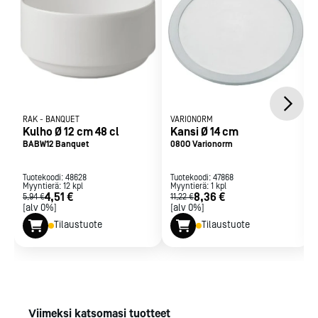
RAK
-
BANQUET
VARIONORM
Kulho Ø 12 cm 48 cl
Kansi Ø 14 cm
BABW12 Banquet
080O Varionorm
Tuotekoodi:
48628
Tuotekoodi:
47868
Myyntierä:
12
kpl
Myyntierä:
1
kpl
4,51 €
8,36 €
5,94 €
11,22 €
[alv 0%]
[alv 0%]
Tilaustuote
Tilaustuote
Viimeksi katsomasi tuotteet