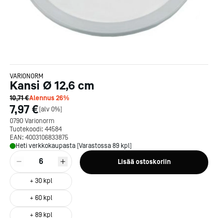
VARIONORM
Kansi Ø 12,6 cm
10,71 €
Alennus
26
%
7,97 €
[
alv 0%
]
079O Varionorm
Tuotekoodi:
44584
EAN:
4003106833875
Heti verkkokaupasta [Varastossa 89 kpl]
6
Lisää ostoskoriin
+
30
kpl
+
60
kpl
+
89
kpl