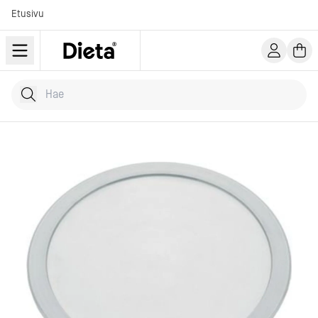
Etusivu
Hae tuotteita
Kirjoita hakusana...