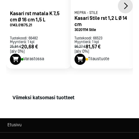
Kasari rst matala K 7,5
MEPRA
-
STILE
Kasari Stile rst 1,2 L Ø 14
cm Ø 16 cm 1,5 L
cm
0143.01675.21
30201114 Stile
Tuotekoodi:
66482
Tuotekoodi:
66523
Myyntierä:
1
kpl
Myyntierä:
1
kpl
20,68 €
81,57 €
25,84 €
96,27 €
[alv 0%]
[alv 0%]
Varastossa
Tilaustuote
Viimeksi katsomasi tuotteet
Etusivu