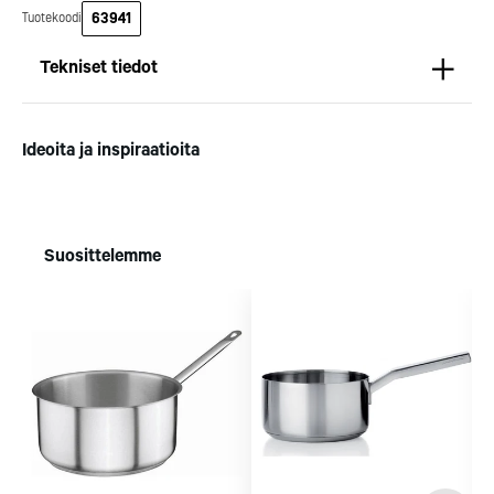
yhteistyötä, ja olemme
Suomeen saatiin kaksi uu
63941
Tuotekoodi
toimineet yhteistyökumppanina
yhden tähden ravintolaa
jo useiden kymmenten
kaikki aiemmin tähten
Tekniset tiedot
ravintoloiden suunnittelussa,
ansainneet ravintolat säily
toteutuksessa ja ylläpidossa.
tähtensä.
Mitat
Pituus (mm): 160
Kotipizza Group
Logomo
Ideoita ja inspiraatioita
Syvyys (mm): 160
Korkeus (mm): Mittatiedot puuttuvat
Paino (kg): 0,7
Suosittelemme