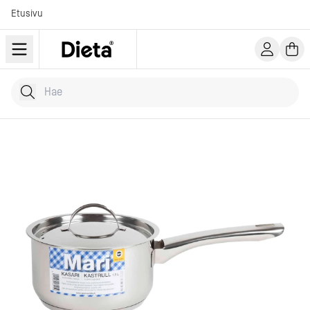
Etusivu
Hae tuotteita
Kirjoita hakusana...