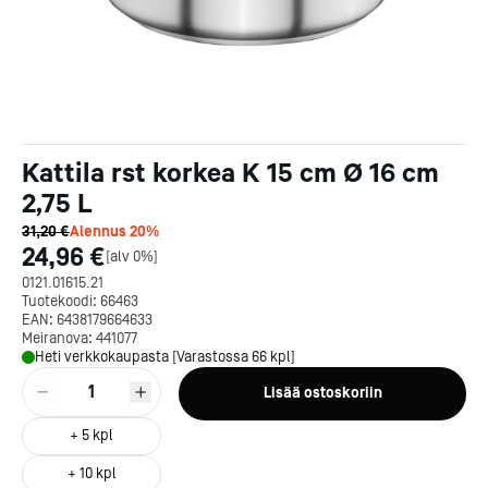
Kattila rst korkea K 15 cm Ø 16 cm
2,75 L
31,20 €
Alennus
20
%
24,96 €
[
alv 0%
]
0121.01615.21
Tuotekoodi:
66463
EAN:
6438179664633
Meiranova:
441077
Heti verkkokaupasta [Varastossa 66 kpl]
1
Lisää ostoskoriin
+
5
kpl
+
10
kpl