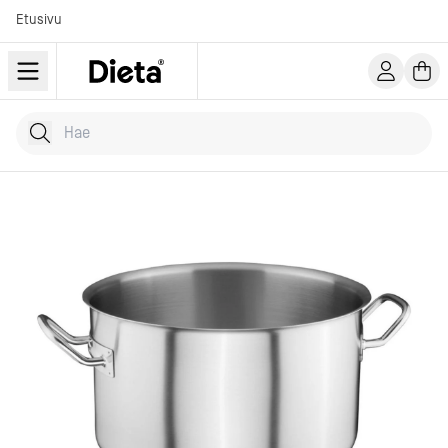
Etusivu
Hae tuotteita
Kirjoita hakusana...