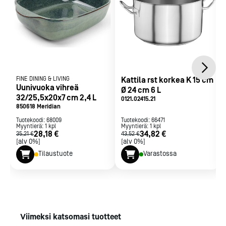
FINE DINING & LIVING
Kattila rst korkea K 15 cm
Uunivuoka vihreä
Ø 24 cm 6 L
32/25,5x20x7 cm 2,4 L
0121.02415.21
850618 Meridian
Tuotekoodi:
68009
Tuotekoodi:
66471
Myyntierä:
1
kpl
Myyntierä:
1
kpl
28,18 €
34,82 €
35,21 €
43,52 €
[alv 0%]
[alv 0%]
Tilaustuote
Varastossa
Viimeksi katsomasi tuotteet