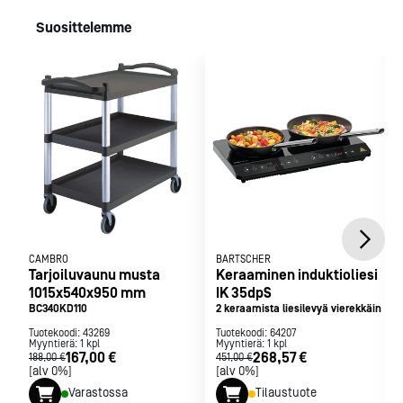
500mm
Induktioliesilevyjen enimmäiskuorma: 20 + 20 kg
Sähköliitäntä
Suosittelemme
Sähköliitäntä: 400/50/3 7,0 kW
Elektroninen suojaus ylikuumenemista vastaan.
Irrotettava ilmansuodatin.
Säädettävät metallijalat pitävät lieden tukevasti
paikoillaan.
Tukeva rakenne ruostumatonta terästä.
Vakiotoimitus ei sisällä 3-vaihe pistotulppaa.
CAMBRO
BARTSCHER
Tarjoiluvaunu musta
Keraaminen induktioliesi
1015x540x950 mm
IK 35dpS
BC340KD110
2 keraamista liesilevyä vierekkäin
Tuotekoodi:
43269
Tuotekoodi:
64207
Myyntierä:
1
kpl
Myyntierä:
1
kpl
167,00 €
268,57 €
188,00 €
451,00 €
[alv 0%]
[alv 0%]
Varastossa
Tilaustuote