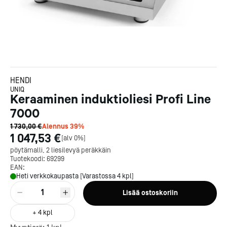
HENDI
UNIQ
Keraaminen induktioliesi Profi Line
7000
1 730,00 €
Alennus
39
%
1 047,53 €
[
alv 0%
]
pöytämalli, 2 liesilevyä peräkkäin
Tuotekoodi:
69299
EAN:
Heti verkkokaupasta [Varastossa 4 kpl]
1
Lisää ostoskoriin
+
4
kpl