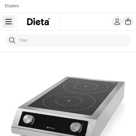
Etusivu
Hae tuotteita
Kirjoita hakusana...