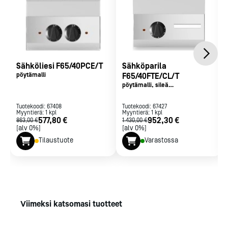
ryhtiä ja tyylikkyyttä. Vierekkäin asennetut laitteet,
voidaan liittää saumattomasti yhteen lisävarusteena
saatavilla asennuslistoilla. Asennuslistoilla linjastoon
saadaan yhtenäinen ja siisti yleisilme. Asennuslistat
myös helpottavat laitteiden pintojen
Sähköliesi F65/40PCE/T
Sähköparila
puhdistamista,sillä laitteiden väliin ei jää likaa kerääviä
pöytämalli
F65/40FTE/CL/T
rakoja.
pöytämalli, sileä
kromipinnoitettu paistotaso
Rakenne ruostumatonta terästä
Vakiotoimitus ei sisällä voimavirtajohtoa ja 3-vaihe
Tuotekoodi:
67408
Tuotekoodi:
67427
Myyntierä:
1
kpl
Myyntierä:
1
kpl
pistotulppaa
577,80 €
952,30 €
863,00 €
1 430,00 €
[alv 0%]
[alv 0%]
Lisävarusteena saatavana asennuslista.
Tilaustuote
Varastossa
Viimeksi katsomasi tuotteet