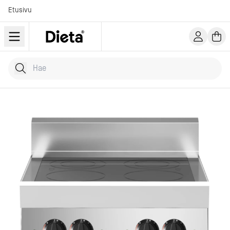
Etusivu
Hae tuotteita
Kirjoita hakusana...