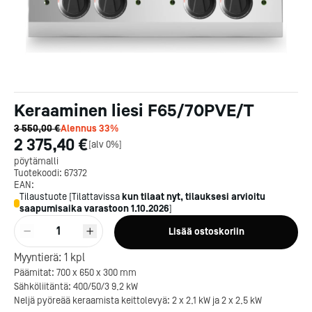
Keraaminen liesi F65/70PVE/T
3 550,00 €
Alennus
33
%
2 375,40 €
[
alv 0%
]
pöytämalli
Tuotekoodi:
67372
EAN:
Tilaustuote
[
Tilattavissa
kun tilaat nyt, tilauksesi arvioitu
saapumisaika varastoon
1.10.2026
]
1
Lisää ostoskoriin
Myyntierä:
1
kpl
Päämitat: 700 x 650 x 300 mm
Sähköliitäntä: 400/50/3 9,2 kW
Neljä pyöreää keraamista keittolevyä: 2 x 2,1 kW ja 2 x 2,5 kW
Kotipizza on vuonna 1987