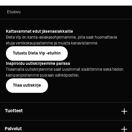
Etusivu
Kattavammat edut jäsenasiakkaille
Dieta Vip on kanta-asiakasohjelmamme, jolla saat huomattavia
etuja verkkokaupastamme ja muista kanavistamme.
Tutustu Dieta Vip -etuihin
Inspiroidu uutiskirjeemme parissa
Tilaamalla uutiskirjeemme saat uusimmat sisältömme sekä tiedon
kampanjoistamme suoraan sähköpostiisi.
Tilaa uutiskirje
Tuotteet
Astiat
Palvelut