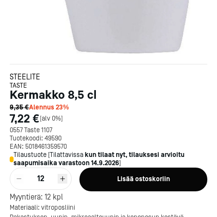
STEELITE
TASTE
Kermakko 8,5 cl
9,35 €
Alennus
23
%
7,22 €
[
alv 0%
]
0557 Taste 1107
Tuotekoodi:
49590
EAN:
5018461359570
Tilaustuote
[
Tilattavissa
kun tilaat nyt, tilauksesi arvioitu
saapumisaika varastoon
14.9.2026
]
12
Lisää ostoskoriin
Myyntierä:
12
kpl
Kotipizza on vuonna 1987
Materiaali: vitroposliini
perustettu yritys, jolla on yli