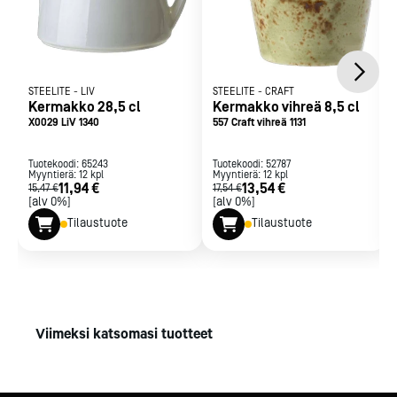
STEELITE
-
LIV
STEELITE
-
CRAFT
Kermakko 28,5 cl
Kermakko vihreä 8,5 cl
X0029 LiV 1340
557 Craft vihreä 1131
Tuotekoodi:
65243
Tuotekoodi:
52787
Myyntierä:
12
kpl
Myyntierä:
12
kpl
11,94 €
13,54 €
15,47 €
17,54 €
[alv 0%]
[alv 0%]
Tilaustuote
Tilaustuote
Viimeksi katsomasi tuotteet