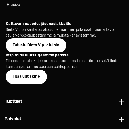
Etusivu
Kattavammat edut jäsenasiakkaille
Dieta Vip on kanta-asiakasohjelmamme, jolla saat huomattavia
etuja verkkokaupastamme ja muista kanavistamme.
Tutustu Dieta Vip -etuihin
Inspiroidu uutiskirjeemme parissa
Tilaamalla uutiskirjeemme saat uusimmat sisältömme sekä tiedon
kampanjoistamme suoraan sähköpostiisi.
Tilaa uutiskirje
Tuotteet
Astiat
Palvelut
Laitteet