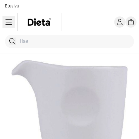
Etusivu
Hae tuotteita
Kirjoita hakusana...