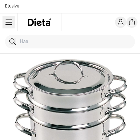
Etusivu
Hae tuotteita
Kirjoita hakusana...