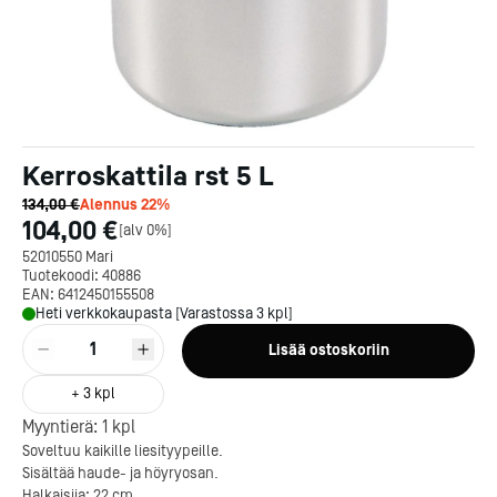
Kerroskattila rst 5 L
134,00 €
Alennus
22
%
104,00 €
[
alv 0%
]
52010550 Mari
Tuotekoodi:
40886
EAN:
6412450155508
Heti verkkokaupasta [Varastossa 3 kpl]
1
Lisää ostoskoriin
+
3
kpl
Myyntierä:
1
kpl
Soveltuu kaikille liesityypeille.
Sisältää haude- ja höyryosan.
Halkaisija: 22 cm