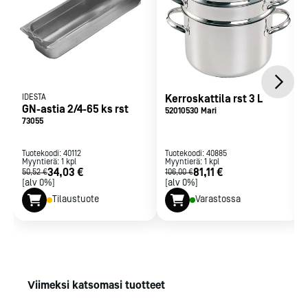
IDESTA
Kerroskattila rst 3 L
GN-astia 2/4-65 ks rst
52010530 Mari
73055
Tuotekoodi:
40112
Tuotekoodi:
40885
Myyntierä:
1
kpl
Myyntierä:
1
kpl
34,03 €
81,11 €
50,52 €
106,00 €
[alv 0%]
[alv 0%]
Tilaustuote
Varastossa
Viimeksi katsomasi tuotteet