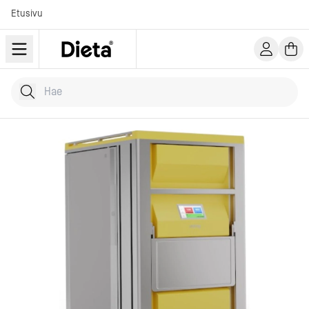
Etusivu
Hae tuotteita
Kirjoita hakusana...