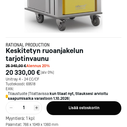
RATIONAL PRODUCTION
Keskitetyn ruoanjakelun
tarjotinvaunu
25 340,00 €
Alennus
20
%
20 330,00 €
[
alv 0%
]
Unitray 4 - 24 CC/CF
Tuotekoodi:
69518
EAN:
Tilaustuote
[
Tilattavissa
kun tilaat nyt, tilauksesi arvioitu
saapumisaika varastoon
1.10.2026
]
1
Lisää ostoskoriin
Myyntierä:
1
kpl
Päämitat: 766 x 1049 x 1360 mm