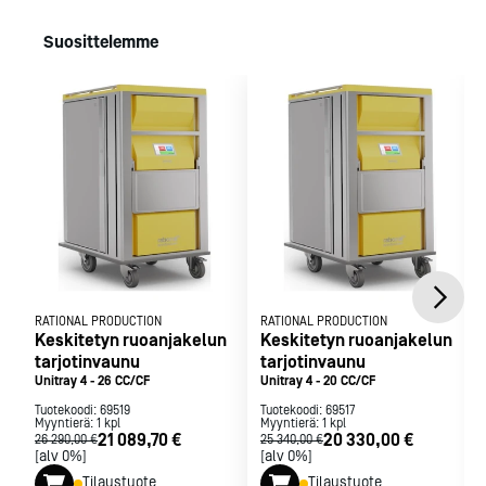
Jäähdytys perustuu perinteiseen kylmäteknologiaan;
höyrystimessä tuotettu kylmä ilma puhalletaan
Suosittelemme
tarjottimilla oleville astioille.
Uudelleen kuumennuksessa käytetään
kiertoilmalämmitystä, joka aerodynaamisen virtauksen
avulla levittää lämmön tasaisesti.
Vaakasuora ilmavirtaus takaa tasaisen lämpötilan
kaikille tarjottimille.
Kylmäkoneisto ja lämmityslaitteisto sijaisevat vaunun
sisällä suojassa vaunun pesulta.
Unitray-vaunut soveltuvat kaikenlaisille astioille, jotka
sopivat vaunujen lämpötila-alueille (max. 130°C).
RATIONAL PRODUCTION
RATIONAL PRODUCTION
Keskitetyn ruoanjakelun
Keskitetyn ruoanjakelun
Käyttöpaneli
tarjotinvaunu
tarjotinvaunu
Suomenkielinen käyttöpaneli on helppokäyttöinen,
Unitray 4 - 26 CC/CF
Unitray 4 - 20 CC/CF
suuri ja selkeä, helposti luettava kosketusnäyttö.
Tuotekoodi:
69519
Tuotekoodi:
69517
Intelliflow ohjausjärjestelmä näyttää lämpötilan, ajan ja
Myyntierä:
1
kpl
Myyntierä:
1
kpl
21 089,70 €
20 330,00 €
26 290,00 €
25 340,00 €
ohjelmavaiheen selkeästi.
[alv 0%]
[alv 0%]
Monivaiheinen ohjelmointi, yhteen ohjelmapaikkaan
Tilaustuote
Tilaustuote