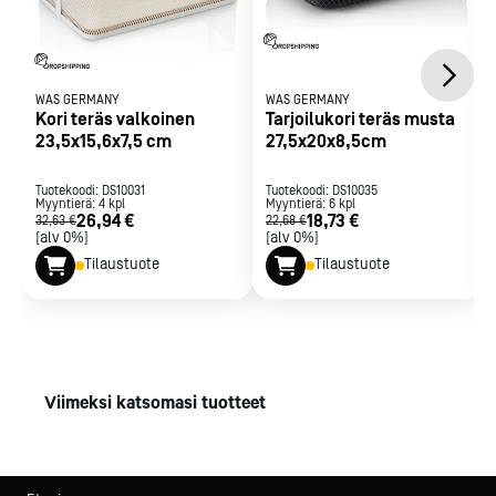
WAS GERMANY
WAS GERMANY
Kori teräs valkoinen
Tarjoilukori teräs musta
23,5x15,6x7,5 cm
27,5x20x8,5cm
Tuotekoodi:
DS10031
Tuotekoodi:
DS10035
Myyntierä:
4
kpl
Myyntierä:
6
kpl
26,94 €
18,73 €
32,63 €
22,68 €
[alv 0%]
[alv 0%]
Tilaustuote
Tilaustuote
Viimeksi katsomasi tuotteet