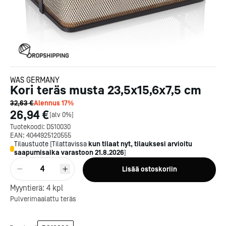
WAS GERMANY
Kori teräs musta 23,5x15,6x7,5 cm
32,63 €
Alennus
17
%
26,94 €
[
alv 0%
]
Tuotekoodi:
DS10030
EAN:
4044925120555
Tilaustuote
[
Tilattavissa
kun tilaat nyt, tilauksesi arvioitu
saapumisaika varastoon
21.8.2026
]
4
Lisää ostoskoriin
Myyntierä:
4
kpl
Pulverimaalattu teräs
Kotipizza on vuonna 1987
perustettu yritys, jolla on yli
300 ravintolaa eri puolella