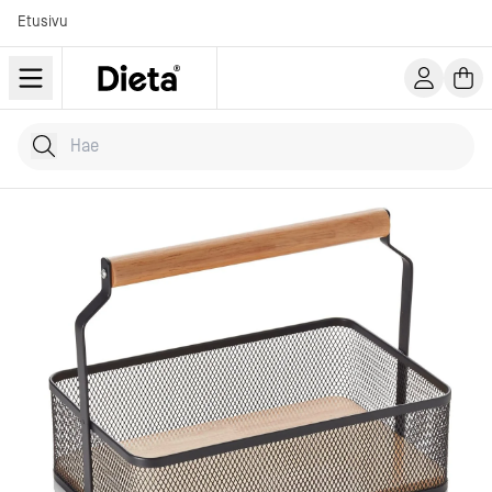
Etusivu
Hae tuotteita
Kirjoita hakusana...