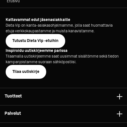
Etusivu
Kattavammat edut jäsenasiakkaille
Dieta Vip on kanta-asiakasohjelmamme, jolla saat huomattavia
etuja verkkokaupastamme ja muista kanavistamme.
Tutustu Dieta Vip -etuihin
Inspiroidu uutiskirjeemme parissa
Tilaamalla uutiskirjeemme saat uusimmat sisältömme sekä tiedon
kampanjoistamme suoraan sähköpostiisi.
Tilaa uutiskirje
Tuotteet
Astiat
Palvelut
Laitteet