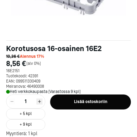
Korotusosa 16-osainen 16E2
10,36 €
Alennus
17
%
8,56 €
[
alv 0%
]
16E2151
Tuotekoodi:
42391
EAN:
099511330409
Meiranova:
46490008
Heti verkkokaupasta [Varastossa 9 kpl]
1
Lisää ostoskoriin
+
5
kpl
Kotipizza on vuonna 1987
perustettu yritys, jolla on yli
+
9
kpl
300 ravintolaa eri puolella
Myyntierä:
1
kpl
Suomea. Dieta on tehnyt
Michelin-tähdet jaettii