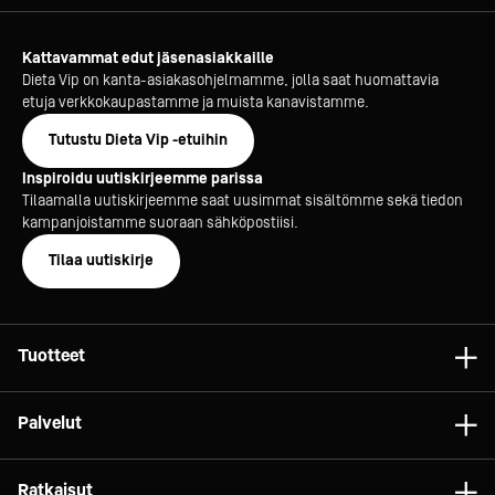
Kattavammat edut jäsenasiakkaille
Dieta Vip on kanta-asiakasohjelmamme, jolla saat huomattavia
etuja verkkokaupastamme ja muista kanavistamme.
Tutustu Dieta Vip -etuihin
Inspiroidu uutiskirjeemme parissa
Tilaamalla uutiskirjeemme saat uusimmat sisältömme sekä tiedon
kampanjoistamme suoraan sähköpostiisi.
Tilaa uutiskirje
Tuotteet
Astiat
Palvelut
Laitteet
Konsultointi
Tarvikkeet
Ratkaisut