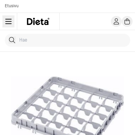
Etusivu
Hae tuotteita
Kirjoita hakusana...