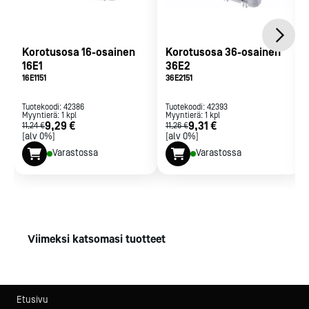
Korotusosa 16-osainen
Korotusosa 36-osainen
16E1
36E2
16E1151
36E2151
Tuotekoodi:
42386
Tuotekoodi:
42393
Myyntierä:
1
kpl
Myyntierä:
1
kpl
9,29 €
9,31 €
11,24 €
11,26 €
[alv 0%]
[alv 0%]
Varastossa
Varastossa
Viimeksi katsomasi tuotteet
Etusivu