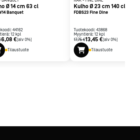
-
BANQUET
RAK
-
FINE DINE
ho Ø 14 cm 63 cl
Kulho Ø 23 cm 140 cl
14 Banquet
FDBS23 Fine Dine
ekoodi:
44162
Tuotekoodi:
43868
tierä:
12
kpl
Myyntierä:
12
kpl
6,08 €
13,45 €
€
[alv 0%]
17,75 €
[alv 0%]
Tilaustuote
Tilaustuote