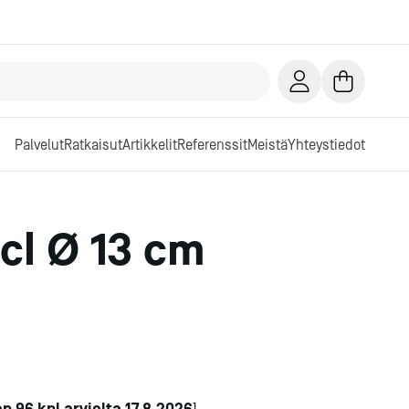
Palvelut
Ratkaisut
Artikkelit
Referenssit
Meistä
Yhteystiedot
cl Ø 13 cm