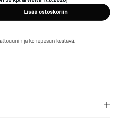
on
96
kpl arviolta
17.8.2026
]
Lisää ostoskoriin
altouunin ja konepesun kestävä.
a-