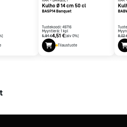
RAK
-
BANQUET
RAK
Kulho Ø 14 cm 50 cl
Kul
met
BASP14 Banquet
BABW
t
Tuotekoodi:
49716
Tuot
Myyntierä:
1
kpl
Myyn
4,51 €
%]
5,94 €
[alv 0%]
8,02 
e
Tilaustuote
rje
Liity Vip-asiakkaaksi
t