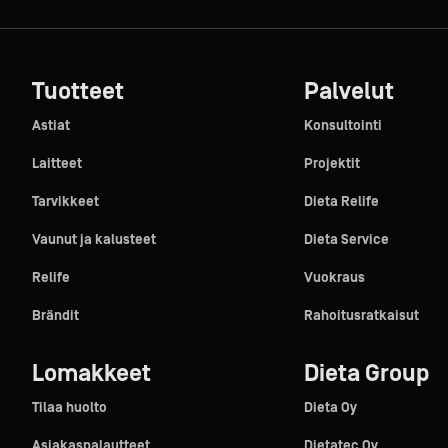
Tuotteet
Palvelut
Astiat
Konsultointi
Laitteet
Projektit
Tarvikkeet
Dieta Relife
Vaunut ja kalusteet
Dieta Service
Relife
Vuokraus
Brändit
Rahoitusratkaisut
Lomakkeet
Dieta Group
Tilaa huolto
Dieta Oy
Asiakaspalautteet
Dietatec Oy