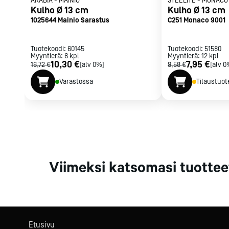
ARABIA
-
MAINIO
STEELITE
-
MONACO
Parilat ja
Kulho Ø 13 cm
Kulho Ø 13 cm
rasvakeitti
1025644 Mainio Sarastus
C251 Monaco 9001
Rasvakeittime
Parilat
Tuotekoodi:
60145
Tuotekoodi:
51580
Myyntierä:
6
kpl
Myyntierä:
Kierrätys
12
kpl
10,30 €
7,95 €
16,72 €
[alv 0%]
9,58 €
[alv 0
Varastossa
Tilaustuot
Kaikki
laitteet
Tilaa uutiski
Viimeksi katsomasi tuottee
Etusivu