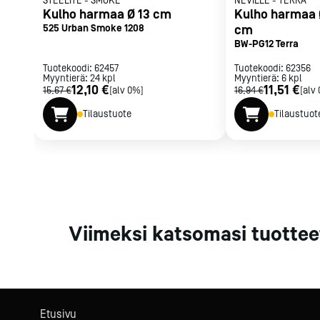
STEELITE
-
SMOKE
NEVILLE
-
TERRA
Parilat ja
Kulho harmaa Ø 13 cm
Kulho harmaa Ø
rasvakeitti
525 Urban Smoke 1208
cm
BW-PG12 Terra
Rasvakeittime
Parilat
Tuotekoodi:
62457
Tuotekoodi:
62356
Myyntierä:
24
kpl
Myyntierä:
Kierrätys
6
kpl
12,10 €
11,51 €
15,67 €
[alv 0%]
16,94 €
[alv
Tilaustuote
Tilaustuot
Kaikki
laitteet
Tilaa uutiski
Viimeksi katsomasi tuottee
Etusivu