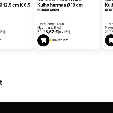
FINE DINING & LIVING
-
CERES
RAK
 12,5 cm K 6,5
Kulho harmaa Ø 10 cm
Kul
met
604658 Ceres
NFOP
t
Tuotekoodi:
66160
Tuot
Myyntierä:
6
kpl
Myyn
5,62 €
 0%]
7,01 €
[alv 0%]
20,92
e
Tilaustuote
rje
Liity Vip-asiakkaaksi
t