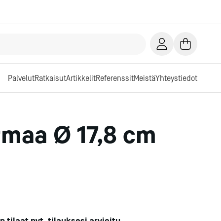
Palvelut
Ratkaisut
Artikkelit
Referenssit
Meistä
Yhteystiedot
rmaa Ø 17,8 cm