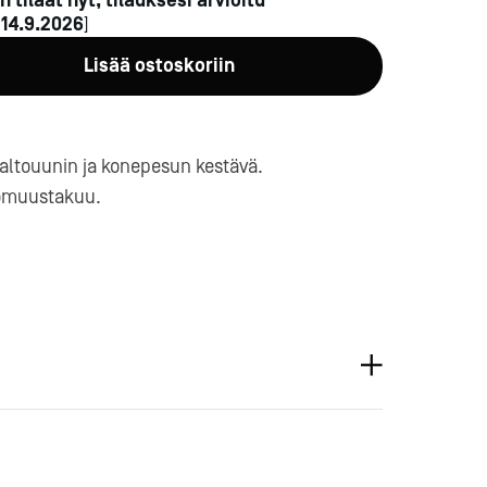
n tilaat nyt, tilauksesi arvioitu
n
14.9.2026
]
Lisää ostoskoriin
altouunin ja konepesun kestävä.
omuustakuu.
a-