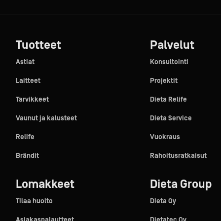
Tuotteet
Palvelut
Astiat
Konsultointi
Laitteet
Projektit
Tarvikkeet
Dieta Relife
Vaunut ja kalusteet
Dieta Service
Relife
Vuokraus
Brändit
Rahoitusratkaisut
Lomakkeet
Dieta Group
Tilaa huolto
Dieta Oy
Asiakaspalautteet
Dietatec Oy