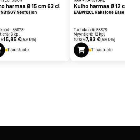
-
NEOFUSION
RAK
-
RAKSTONE
ho harmaa Ø 15 cm 63 cl
Kulho harmaa Ø 12 cm 39,
NB15GY Neofusion
EABW12CL Rakstone Ease Clay
ekoodi:
55028
Tuotekoodi:
66676
tierä:
6
kpl
Myyntierä:
12
kpl
15,85 €
7,83 €
 €
[alv 0%]
10,13 €
[alv 0%]
Tilaustuote
Tilaustuote