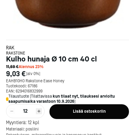
RAK
RAKSTONE
Kulho hunaja Ø 10 cm 40 cl
11,69 €
Alennus
23
%
9,03 €
[
alv 0%
]
EAHB10HO Rakstone Ease Honey
Tuotekoodi:
67186
EAN:
6294016832999
Tilaustuote
[
Tilattavissa
kun tilaat nyt, tilauksesi arvioitu
saapumisaika varastoon
10.9.2026
]
12
Lisää ostoskoriin
Myyntierä:
12
kpl
Kotipizza on vuonna 1987
Materiaali: posliini
perustettu yritys, jolla on yli