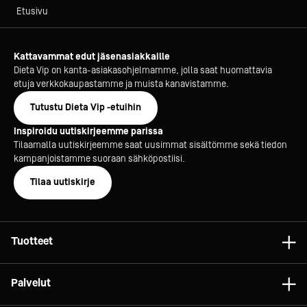
Etusivu
Kattavammat edut jäsenasiakkaille
Dieta Vip on kanta-asiakasohjelmamme, jolla saat huomattavia
etuja verkkokaupastamme ja muista kanavistamme.
Tutustu Dieta Vip -etuihin
Inspiroidu uutiskirjeemme parissa
Tilaamalla uutiskirjeemme saat uusimmat sisältömme sekä tiedon
kampanjoistamme suoraan sähköpostiisi.
Tilaa uutiskirje
Tuotteet
Astiat
Palvelut
Laitteet