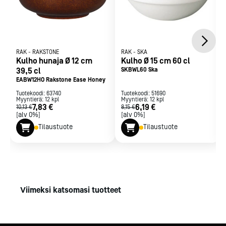
RAK
-
RAKSTONE
RAK
-
SKA
Kulho hunaja Ø 12 cm
Kulho Ø 15 cm 60 cl
39,5 cl
SKBWL60 Ska
EABW12HO Rakstone Ease Honey
Tuotekoodi:
63740
Tuotekoodi:
51690
Myyntierä:
12
kpl
Myyntierä:
12
kpl
7,83 €
6,19 €
10,13 €
8,15 €
[alv 0%]
[alv 0%]
Tilaustuote
Tilaustuote
Viimeksi katsomasi tuotteet