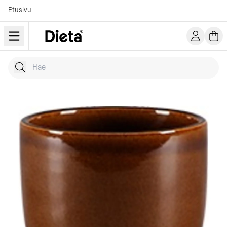
Etusivu
Hae tuotteita
Kirjoita hakusana...