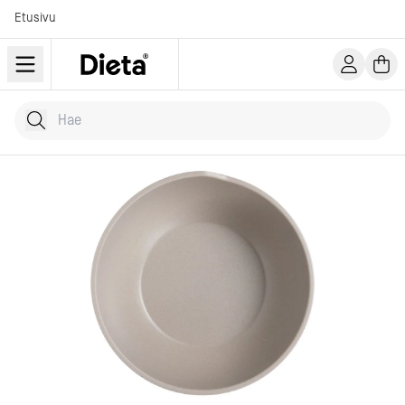
Etusivu
Hae tuotteita
Kirjoita hakusana...