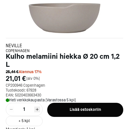
NEVILLE
COPENHAGEN
Kulho melamiini hiekka Ø 20 cm 1,2
L
25,44 €
Alennus
17
%
21,01 €
[
alv 0%
]
CP200946 Copenhagen
Tuotekoodi:
67928
EAN:
5020403663430
Heti verkkokaupasta [Varastossa 5 kpl]
1
Lisää ostoskoriin
+
5
kpl
Kotipizza on vuonna 1987