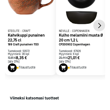
STEELITE
-
CRAFT
NEVILLE
-
COPENHAGEN
Kahvikuppi punainen
Kulho melamiini musta Ø
22,75 cl
20 cm 1,2 L
189 Craft punainen 1133
CP200902 Copenhagen
Tuotekoodi:
50572
Tuotekoodi:
67926
Myyntierä:
36
kpl
Myyntierä:
6
kpl
8,35 €
21,01 €
10,81 €
25,44 €
[alv 0%]
[alv 0%]
Tilaustuote
Tilaustuote
Viimeksi katsomasi tuotteet