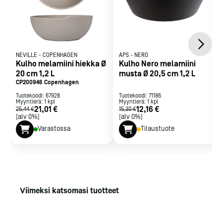
NEVILLE
-
COPENHAGEN
APS
-
NERO
Kulho melamiini hiekka Ø
Kulho Nero melamiini
20 cm 1,2 L
musta Ø 20,5 cm 1,2 L
CP200946 Copenhagen
Tuotekoodi:
67928
Tuotekoodi:
71186
Myyntierä:
1
kpl
Myyntierä:
1
kpl
21,01 €
12,16 €
25,44 €
15,30 €
[alv 0%]
[alv 0%]
Varastossa
Tilaustuote
Viimeksi katsomasi tuotteet