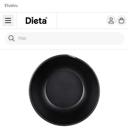
Etusivu
Hae tuotteita
Kirjoita hakusana...