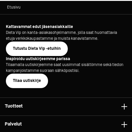
Etusivu
Kattavammat edut jäsenasiakkaille
Dieta Vip on kanta-asiakasohjelmamme, jolla saat huomattavia
etuja verkkokaupastamme ja muista kanavistamme.
Tutustu Dieta Vip -etuihin
Inspiroidu uutiskirjeemme parissa
Tilaamalla uutiskirjeemme saat uusimmat sisältömme sekä tiedon
kampanjoistamme suoraan sähköpostiisi.
Tilaa uutiskirje
Tuotteet
Astiat
Palvelut
Laitteet