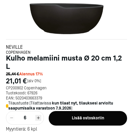
NEVILLE
COPENHAGEN
Kulho melamiini musta Ø 20 cm 1,2
L
25,44 €
Alennus
17
%
21,01 €
[
alv 0%
]
CP200902 Copenhagen
Tuotekoodi:
67926
EAN:
5020403663379
Tilaustuote
[
Tilattavissa
kun tilaat nyt, tilauksesi arvioitu
saapumisaika varastoon
7.9.2026
]
6
Lisää ostoskoriin
Kotipizza on vuonna 1987
Myyntierä:
6
kpl
perustettu yritys, jolla on yli