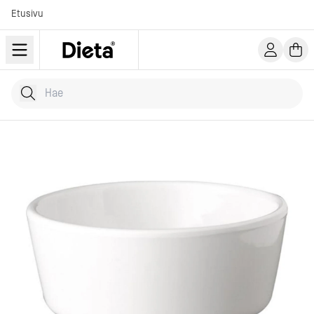
Etusivu
Hae tuotteita
Kirjoita hakusana...