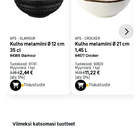
APS
-
GLAMOUR
APS
-
CROCKER
Kulho melamiini Ø 12 cm
Kulho melamiini Ø 21 cm
35 cl
1,45 L
84366 Glamour
84577 Crocker
Tuotekoodi:
61741
Tuotekoodi:
60620
Myyntierä:
1
kpl
Myyntierä:
1
kpl
2,44 €
11,22 €
3,06 €
14,13 €
[alv 0%]
[alv 0%]
Tilaustuote
Tilaustuote
Viimeksi katsomasi tuotteet