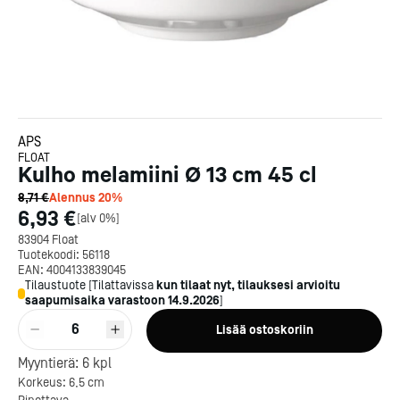
APS
FLOAT
Kulho melamiini Ø 13 cm 45 cl
8,71 €
Alennus
20
%
6,93 €
[
alv 0%
]
83904 Float
Tuotekoodi:
56118
EAN:
4004133839045
Tilaustuote
[
Tilattavissa
kun tilaat nyt, tilauksesi arvioitu
saapumisaika varastoon
14.9.2026
]
6
Lisää ostoskoriin
Myyntierä:
6
kpl
Korkeus: 6,5 cm
Kotipizza on vuonna 1987