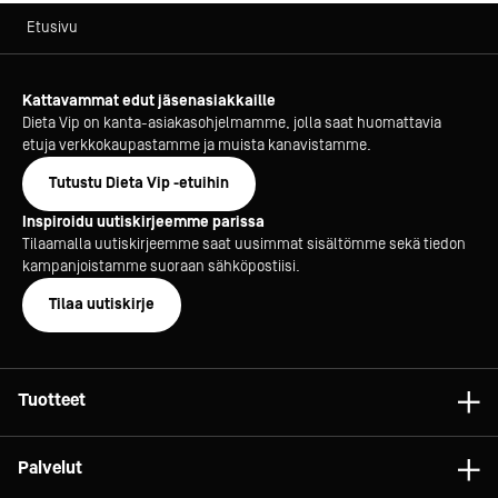
Etusivu
Kattavammat edut jäsenasiakkaille
Dieta Vip on kanta-asiakasohjelmamme, jolla saat huomattavia
etuja verkkokaupastamme ja muista kanavistamme.
Tutustu Dieta Vip -etuihin
Inspiroidu uutiskirjeemme parissa
Tilaamalla uutiskirjeemme saat uusimmat sisältömme sekä tiedon
kampanjoistamme suoraan sähköpostiisi.
Tilaa uutiskirje
Tuotteet
Astiat
Palvelut
Laitteet