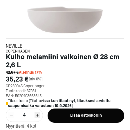
NEVILLE
COPENHAGEN
Kulho melamiini valkoinen Ø 28 cm
2,6 L
42,67 €
Alennus
17
%
35,23 €
[
alv 0%
]
CP280945 Copenhagen
Tuotekoodi:
67931
EAN:
5020403663645
Tilaustuote
[
Tilattavissa
kun tilaat nyt, tilauksesi arvioitu
saapumisaika varastoon
10.9.2026
]
4
Lisää ostoskoriin
Kotipizza on vuonna 1987
Myyntierä:
4
kpl
perustettu yritys, jolla on yli