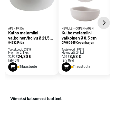
APS
-
FRIDA
NEVILLE
-
COPENHAGEN
Kulho melamiini
Kulho melamiini
valkoinen/koivu Ø 21,5
valkoinen Ø 8,5 cm
84932 Frida
cm 1,8 L
CP080945 Copenhagen
Tuotekoodi:
63319
Tuotekoodi:
67915
Myyntierä:
1
kpl
Myyntierä:
24
kpl
24,30 €
3,53 €
30,60 €
4,26 €
[alv 0%]
[alv 0%]
Tilaustuote
Tilaustuote
Viimeksi katsomasi tuotteet