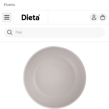
Etusivu
Hae tuotteita
Kirjoita hakusana...