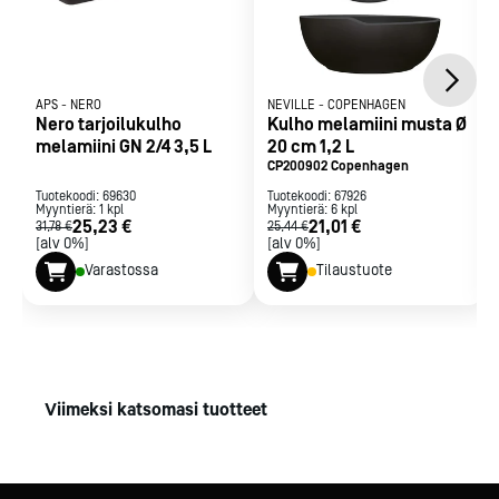
APS
-
NERO
NEVILLE
-
COPENHAGEN
Nero tarjoilukulho
Kulho melamiini musta Ø
melamiini GN 2/4 3,5 L
20 cm 1,2 L
CP200902 Copenhagen
Tuotekoodi:
69630
Tuotekoodi:
67926
Myyntierä:
1
kpl
Myyntierä:
6
kpl
25,23 €
21,01 €
31,78 €
25,44 €
[alv 0%]
[alv 0%]
Varastossa
Tilaustuote
Viimeksi katsomasi tuotteet