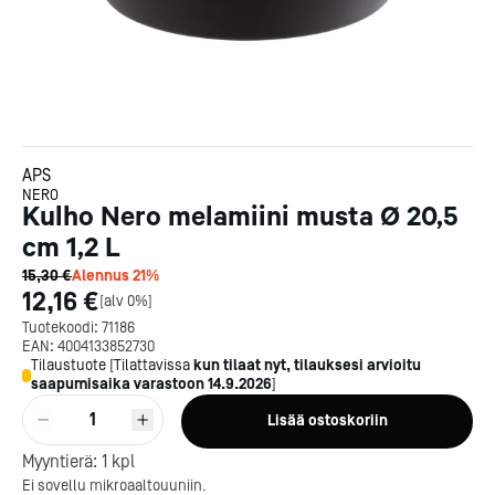
APS
NERO
Kulho Nero melamiini musta Ø 20,5
cm 1,2 L
15,30 €
Alennus
21
%
12,16 €
[
alv 0%
]
Tuotekoodi:
71186
EAN:
4004133852730
Tilaustuote
[
Tilattavissa
kun tilaat nyt, tilauksesi arvioitu
saapumisaika varastoon
14.9.2026
]
1
Lisää ostoskoriin
Kotipizza on vuonna 1987
Myyntierä:
1
kpl
perustettu yritys, jolla on yli
Ei sovellu mikroaaltouuniin.
300 ravintolaa eri puolella