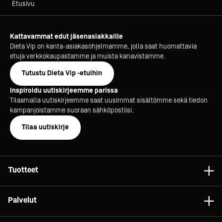
Etusivu
Kattavammat edut jäsenasiakkaille
Dieta Vip on kanta-asiakasohjelmamme, jolla saat huomattavia
etuja verkkokaupastamme ja muista kanavistamme.
Tutustu Dieta Vip -etuihin
Inspiroidu uutiskirjeemme parissa
Tilaamalla uutiskirjeemme saat uusimmat sisältömme sekä tiedon
kampanjoistamme suoraan sähköpostiisi.
Tilaa uutiskirje
Tuotteet
Astiat
Palvelut
Laitteet