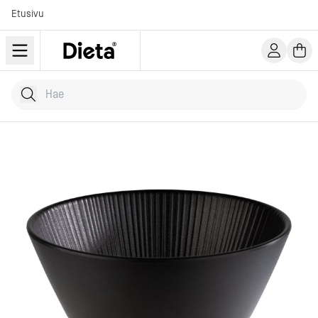
Etusivu
Hae tuotteita
Kirjoita hakusana...