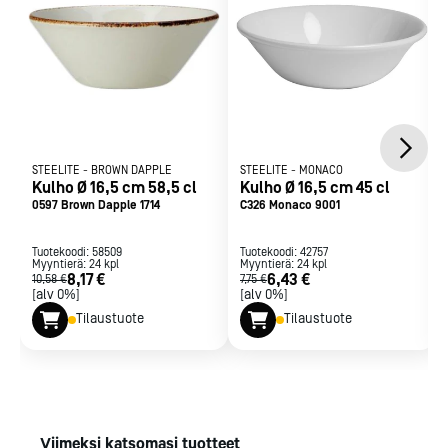
STEELITE
-
BROWN DAPPLE
STEELITE
-
MONACO
Kulho Ø 16,5 cm 58,5 cl
Kulho Ø 16,5 cm 45 cl
0597 Brown Dapple 1714
C326 Monaco 9001
Tuotekoodi:
58509
Tuotekoodi:
42757
Myyntierä:
24
kpl
Myyntierä:
24
kpl
8,17 €
6,43 €
10,58 €
7,75 €
[alv 0%]
[alv 0%]
Tilaustuote
Tilaustuote
Viimeksi katsomasi tuotteet