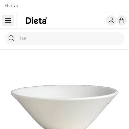
Etusivu
Hae tuotteita
Kirjoita hakusana...