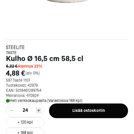
STEELITE
TASTE
Kulho Ø 16,5 cm 58,5 cl
6,32 €
Alennus
23
%
4,88 €
[
alv 0%
]
597 Taste 1107
Tuotekoodi:
42979
EAN:
5018461289754
Meiranova:
470924
Heti verkkokaupasta [Varastossa 168 kpl]
24
Lisää ostoskoriin
+
120
kpl
+
168
kpl