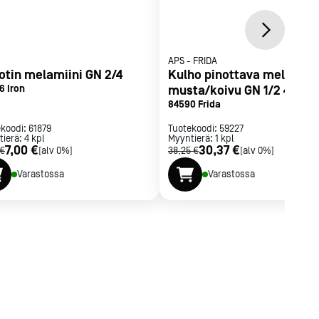
APS
-
FRIDA
jotin melamiini GN 2/4
Kulho pinottava melamiin
6 Iron
musta/koivu GN 1/2 4 L
84590 Frida
ekoodi:
61879
Tuotekoodi:
59227
tierä:
4
kpl
Myyntierä:
1
kpl
7,00 €
30,37 €
 €
[alv 0%]
38,25 €
[alv 0%]
Varastossa
Varastossa