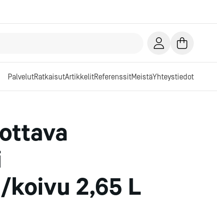
Palvelut
Ratkaisut
Artikkelit
Referenssit
Meistä
Yhteystiedot
ottava
i
/koivu 2,65 L