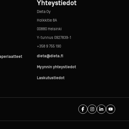
Yhteystiedot
Dieta Oy
Holkkitie 8A
00880 Helsinki
Y-tunnus 0927839-1
+358 9 755 190
dieta@dieta.fi
taperiaatteet
Myynnin yhteystiedot
Laskutustiedot