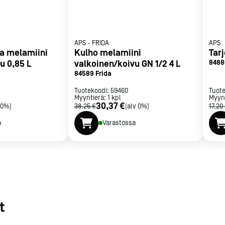
met
t
APS
-
FRIDA
APS
va melamiini
Kulho melamiini
Tar
u 0,85 L
valkoinen/koivu GN 1/2 4 L
8488
84589 Frida
Tuotekoodi:
59460
Tuot
Myyntierä:
1
kpl
Myyn
rje
Liity Vip-asiakkaaksi
30,37 €
 0%]
38,25 €
[alv 0%]
17,20
a
Varastossa
t