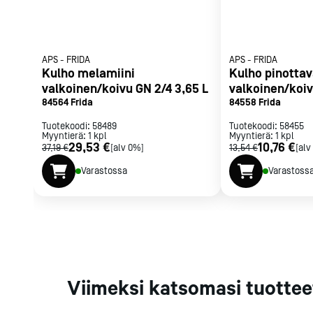
Parilat ja
rasvakeitti
Rasvakeittime
APS
-
FRIDA
APS
-
FRIDA
Parilat
Kulho melamiini
Kulho pinotta
Kierrätys
valkoinen/koivu GN 2/4 3,65 L
valkoinen/koiv
84564 Frida
84558 Frida
Tuotekoodi:
58489
Tuotekoodi:
58455
Myyntierä:
1
kpl
Myyntierä:
1
kpl
Kaikki
laitteet
Tilaa uutiski
29,53 €
10,76 €
37,19 €
[alv 0%]
13,54 €
[alv
Varastossa
Varastoss
Viimeksi katsomasi tuottee