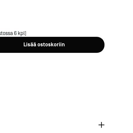
tossa 6 kpl]
Lisää ostoskoriin
a-