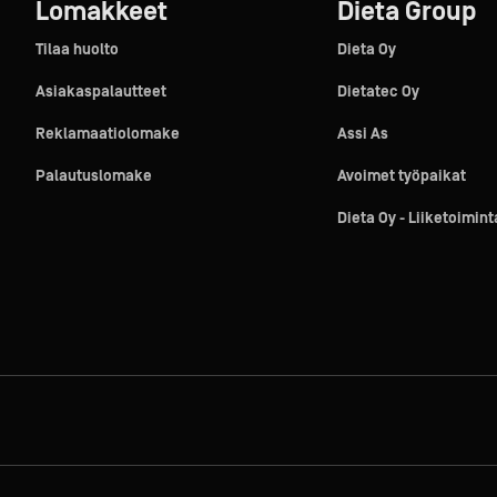
Lomakkeet
Dieta Group
Tilaa huolto
Dieta Oy
Asiakaspalautteet
Dietatec Oy
Reklamaatiolomake
Assi As
Palautuslomake
Avoimet työpaikat
Dieta Oy - Liiketoimin