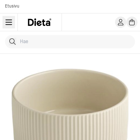
Etusivu
Hae tuotteita
Kirjoita hakusana...