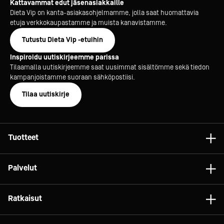
Kattavammat edut jäsenasiakkaille
Dieta Vip on kanta-asiakasohjelmamme, jolla saat huomattavia
etuja verkkokaupastamme ja muista kanavistamme.
Tutustu Dieta Vip -etuihin
Inspiroidu uutiskirjeemme parissa
Tilaamalla uutiskirjeemme saat uusimmat sisältömme sekä tiedon
kampanjoistamme suoraan sähköpostiisi.
Tilaa uutiskirje
Tuotteet
Astiat
Palvelut
Laitteet
Konsultointi
Tarvikkeet
Ratkaisut
Projektit
Vaunut ja kalusteet
Gelato