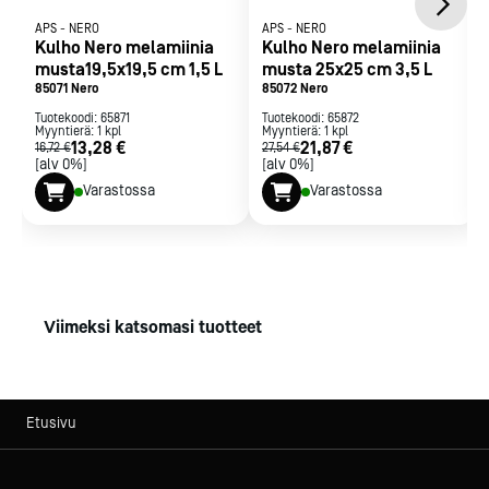
APS
-
NERO
APS
-
NERO
Kulho Nero melamiinia
Kulho Nero melamiinia
musta19,5x19,5 cm 1,5 L
musta 25x25 cm 3,5 L
85071 Nero
85072 Nero
Tuotekoodi:
65871
Tuotekoodi:
65872
Myyntierä:
1
kpl
Myyntierä:
1
kpl
13,28 €
21,87 €
16,72 €
27,54 €
[alv 0%]
[alv 0%]
Varastossa
Varastossa
Viimeksi katsomasi tuotteet
Etusivu