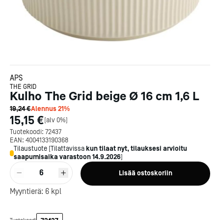
APS
THE GRID
Kulho The Grid beige Ø 16 cm 1,6 L
19,24 €
Alennus
21
%
15,15 €
[
alv 0%
]
Tuotekoodi:
72437
EAN:
4004133190368
Tilaustuote
[
Tilattavissa
kun tilaat nyt, tilauksesi arvioitu
saapumisaika varastoon
14.9.2026
]
Kotipizza on vuonna 1987
6
Lisää ostoskoriin
perustettu yritys, jolla on yli
300 ravintolaa eri puolella
Myyntierä:
6
kpl
Suomea. Dieta on tehnyt
Michelin-tähdet jaettii
Kotipizzan kanssa pitkään
maanantaina 27.5. Helsing
yhteistyötä, ja olemme
Suomeen saatiin kaksi uu