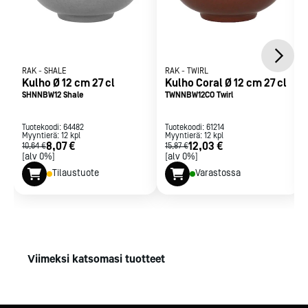
RAK
-
SHALE
RAK
-
TWIRL
Kulho Ø 12 cm 27 cl
Kulho Coral Ø 12 cm 27 cl
SHNNBW12 Shale
TWNNBW12CO Twirl
Tuotekoodi:
64482
Tuotekoodi:
61214
Myyntierä:
12
kpl
Myyntierä:
12
kpl
8,07 €
12,03 €
10,64 €
15,87 €
[alv 0%]
[alv 0%]
Tilaustuote
Varastossa
Viimeksi katsomasi tuotteet