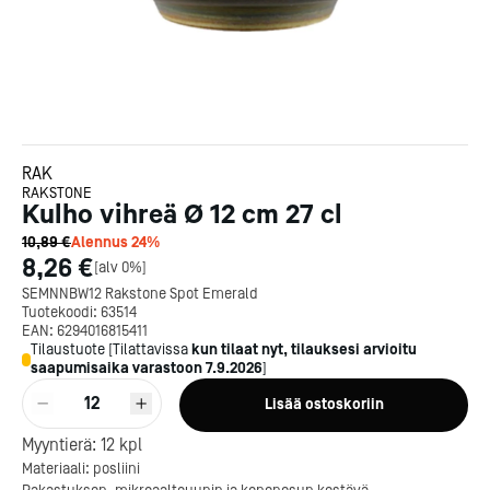
RAK
RAKSTONE
Kulho vihreä Ø 12 cm 27 cl
10,89 €
Alennus
24
%
8,26 €
[
alv 0%
]
SEMNNBW12 Rakstone Spot Emerald
Tuotekoodi:
63514
EAN:
6294016815411
Tilaustuote
[
Tilattavissa
kun tilaat nyt, tilauksesi arvioitu
saapumisaika varastoon
7.9.2026
]
12
Lisää ostoskoriin
Myyntierä:
12
kpl
Kotipizza on vuonna 1987
Materiaali: posliini
perustettu yritys, jolla on yli