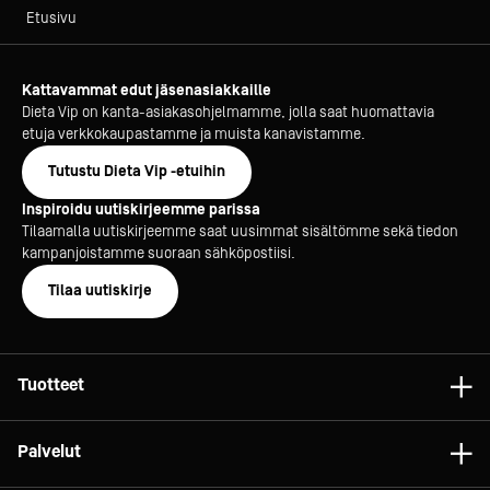
Etusivu
Kattavammat edut jäsenasiakkaille
Dieta Vip on kanta-asiakasohjelmamme, jolla saat huomattavia
etuja verkkokaupastamme ja muista kanavistamme.
Tutustu Dieta Vip -etuihin
Inspiroidu uutiskirjeemme parissa
Tilaamalla uutiskirjeemme saat uusimmat sisältömme sekä tiedon
kampanjoistamme suoraan sähköpostiisi.
Tilaa uutiskirje
Tuotteet
Astiat
Palvelut
Laitteet