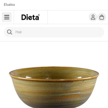
Etusivu
Hae tuotteita
Kirjoita hakusana...