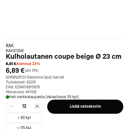
RAK
RAKSTONE
Kulholautanen coupe beige Ø 23 cm
8,91 €
Alennus
23
%
6,89 €
[
alv 0%
]
SGRNNDP23 Rakstone Spot Garnet
Tuotekoodi:
63291
EAN:
6294016815879
Meiranova:
441158
Heti verkkokaupasta [Varastossa 115 kpl]
12
Lisää ostoskoriin
+
60
kpl
+
115
kpl