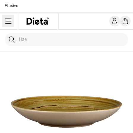
Etusivu
Hae tuotteita
Kirjoita hakusana...