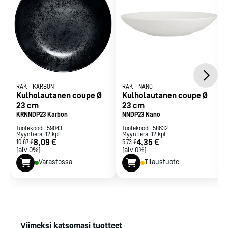
RAK
-
KARBON
RAK
-
NANO
Kulholautanen coupe Ø
Kulholautanen coupe Ø
23 cm
23 cm
KRNNDP23 Karbon
NNDP23 Nano
Tuotekoodi:
59043
Tuotekoodi:
58632
Myyntierä:
12
kpl
Myyntierä:
12
kpl
8,09 €
4,35 €
10,67 €
5,73 €
[alv 0%]
[alv 0%]
Varastossa
Tilaustuote
Viimeksi katsomasi tuotteet