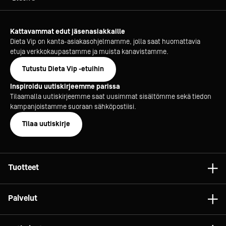
Kattavammat edut jäsenasiakkaille
Dieta Vip on kanta-asiakasohjelmamme, jolla saat huomattavia
etuja verkkokaupastamme ja muista kanavistamme.
Tutustu Dieta Vip -etuihin
Inspiroidu uutiskirjeemme parissa
Tilaamalla uutiskirjeemme saat uusimmat sisältömme sekä tiedon
kampanjoistamme suoraan sähköpostiisi.
Tilaa uutiskirje
Tuotteet
Astiat
Palvelut
Laitteet
Konsultointi