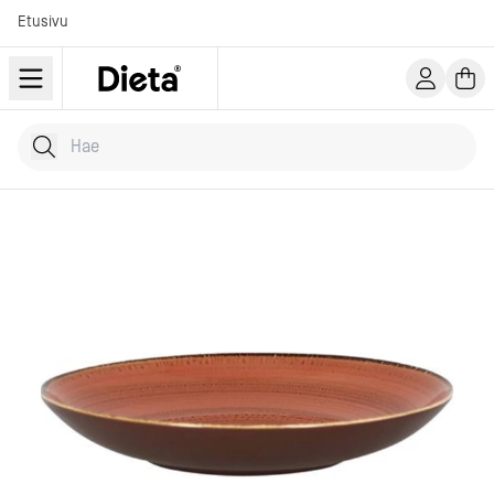
Etusivu
Hae tuotteita
Kirjoita hakusana...