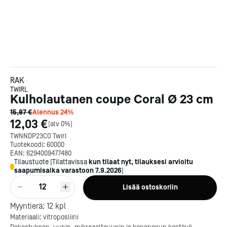
RAK
TWIRL
Kulholautanen coupe Coral Ø 23 cm
15,87 €
Alennus
24
%
12,03 €
[
alv 0%
]
TWNNDP23CO Twirl
Tuotekoodi:
60000
EAN:
6294009477480
Tilaustuote
[
Tilattavissa
kun tilaat nyt, tilauksesi arvioitu
saapumisaika varastoon
7.9.2026
]
12
Lisää ostoskoriin
Kotipizza on vuonna 1987
Myyntierä:
12
kpl
perustettu yritys, jolla on yli
Materiaali: vitroposliini
300 ravintolaa eri puolella