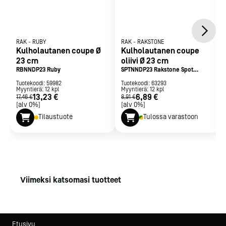
RAK
-
RUBY
RAK
-
RAKSTONE
Kulholautanen coupe Ø
Kulholautanen coupe
23 cm
oliivi Ø 23 cm
RBNNDP23 Ruby
SPTNNDP23 Rakstone Spot
Peridot
Tuotekoodi:
59982
Tuotekoodi:
63293
Myyntierä:
12
kpl
Myyntierä:
12
kpl
13,23 €
6,89 €
17,46 €
8,91 €
[alv 0%]
[alv 0%]
Tilaustuote
Tulossa varastoon
Viimeksi katsomasi tuotteet
Etusivu