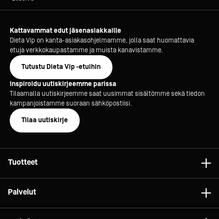
Kattavammat edut jäsenasiakkaille
Dieta Vip on kanta-asiakasohjelmamme, jolla saat huomattavia
etuja verkkokaupastamme ja muista kanavistamme.
Tutustu Dieta Vip -etuihin
Inspiroidu uutiskirjeemme parissa
Tilaamalla uutiskirjeemme saat uusimmat sisältömme sekä tiedon
kampanjoistamme suoraan sähköpostiisi.
Tilaa uutiskirje
Tuotteet
Astiat
Palvelut
Laitteet
Konsultointi