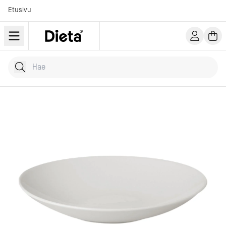
Etusivu
Hae tuotteita
Kirjoita hakusana...