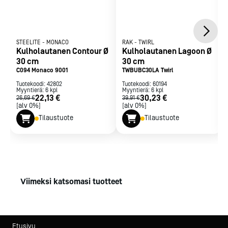
STEELITE
-
MONACO
RAK
-
TWIRL
Kulholautanen Contour Ø
Kulholautanen Lagoon Ø
30 cm
30 cm
C094 Monaco 9001
TWBUBC30LA Twirl
Tuotekoodi:
42802
Tuotekoodi:
60194
Myyntierä:
6
kpl
Myyntierä:
6
kpl
22,13 €
30,23 €
26,69 €
39,91 €
[alv 0%]
[alv 0%]
Tilaustuote
Tilaustuote
Viimeksi katsomasi tuotteet
Etusivu