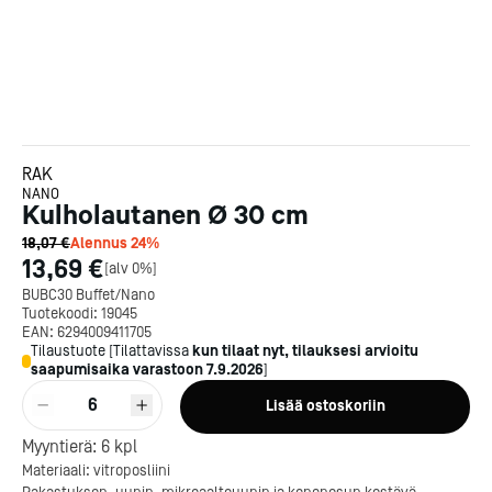
RAK
NANO
Kulholautanen Ø 30 cm
18,07 €
Alennus
24
%
13,69 €
[
alv 0%
]
BUBC30 Buffet/Nano
Tuotekoodi:
19045
EAN:
6294009411705
Tilaustuote
[
Tilattavissa
kun tilaat nyt, tilauksesi arvioitu
saapumisaika varastoon
7.9.2026
]
6
Lisää ostoskoriin
Kotipizza on vuonna 1987
Myyntierä:
6
kpl
perustettu yritys, jolla on yli
Materiaali: vitroposliini
300 ravintolaa eri puolella