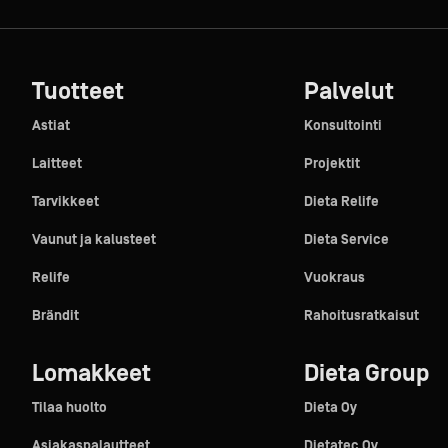
Tuotteet
Palvelut
Astiat
Konsultointi
Laitteet
Projektit
Tarvikkeet
Dieta Relife
Vaunut ja kalusteet
Dieta Service
Relife
Vuokraus
Brändit
Rahoitusratkaisut
Lomakkeet
Dieta Group
Tilaa huolto
Dieta Oy
Asiakaspalautteet
Dietatec Oy