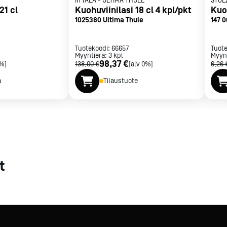
IITTALA
-
ULTIMA THULE
STÖL
21 cl
Kuohuviinilasi 18 cl 4 kpl/pkt
Kuoh
met
1025380 Ultima Thule
147 0
t
Tuotekoodi:
66657
Tuot
Myyntierä:
3
kpl
Myyn
98,37 €
0%]
138,00 €
[alv 0%]
6,26 
a
Tilaustuote
rje
Liity Vip-asiakkaaksi
t