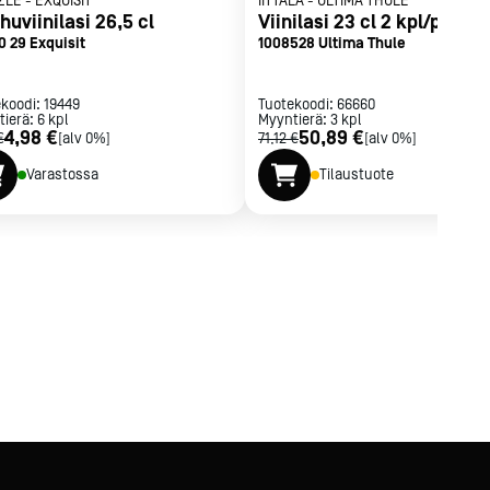
ZLE
-
EXQUISIT
IITTALA
-
ULTIMA THULE
uviinilasi 26,5 cl
Viinilasi 23 cl 2 kpl/pkt
0 29 Exquisit
1008528 Ultima Thule
ekoodi:
19449
Tuotekoodi:
66660
tierä:
6
kpl
Myyntierä:
3
kpl
4,98 €
50,89 €
€
[alv 0%]
71,12 €
[alv 0%]
Varastossa
Tilaustuote