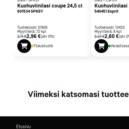
ONIS
-
SPKSY
ONIS
-
ESPRIT
Parilat ja
Kuohuviinilasi coupe 24,5 cl
Kuohuviinilasi 
rasvakeitti
601534 SPKSY
540451 Esprit
Rasvakeittime
Parilat
Tuotekoodi:
51805
Tuotekoodi:
13420
Myyntierä:
72
kpl
Myyntierä:
Kierrätys
6
kpl
2,96 €
2,60 €
3,71 €
[alv 0%]
3,27 €
[alv 
Tilaustuote
Varastoss
Kaikki
laitteet
Tilaa uutiski
Viimeksi katsomasi tuottee
Etusivu