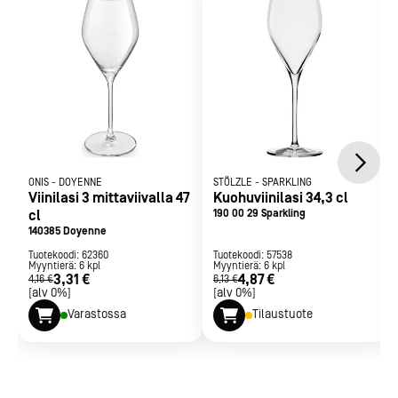
ONIS
-
DOYENNE
STÖLZLE
-
SPARKLING
Viinilasi 3 mittaviivalla 47
Kuohuviinilasi 34,3 cl
cl
190 00 29 Sparkling
140385 Doyenne
Tuotekoodi:
62360
Tuotekoodi:
57538
Myyntierä:
6
kpl
Myyntierä:
6
kpl
3,31 €
4,87 €
4,16 €
6,13 €
[alv 0%]
[alv 0%]
Varastossa
Tilaustuote