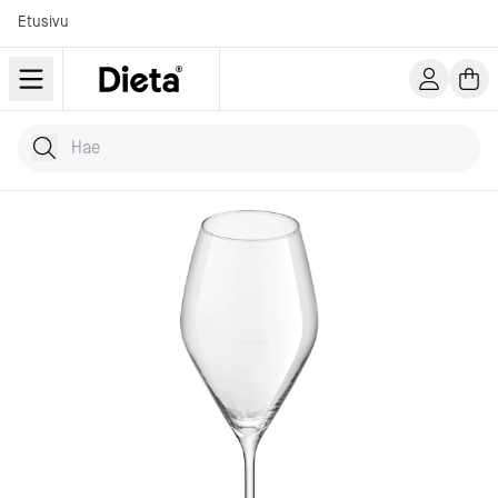
Etusivu
Hae tuotteita
Kirjoita hakusana...