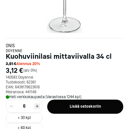
ONIS
DOYENNE
Kuohuviinilasi mittaviivalla 34 cl
3,91 €
Alennus
20
%
3,12 €
[
alv 0%
]
140583 Doyenne
Tuotekoodi:
62361
EAN:
6438179623616
Meiranova:
441149
Heti verkkokaupasta [Varastossa 1244 kpl]
6
Lisää ostoskoriin
+
30
kpl
+
60
kpl