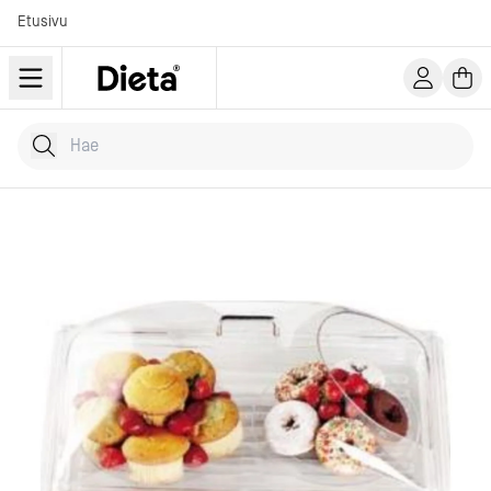
Etusivu
Hae tuotteita
Kirjoita hakusana...