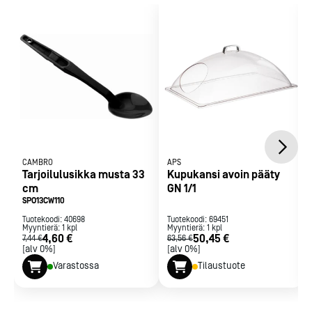
CAMBRO
APS
Tarjoilulusikka musta 33
Kupukansi avoin pääty
cm
GN 1/1
SPO13CW110
Tuotekoodi:
40698
Tuotekoodi:
69451
Myyntierä:
1
kpl
Myyntierä:
1
kpl
4,60 €
50,45 €
7,44 €
63,56 €
[alv 0%]
[alv 0%]
Varastossa
Tilaustuote