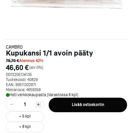
CAMBRO
Kupukansi 1/1 avoin pääty
79,70 €
Alennus
42
%
46,60 €
[
alv 0%
]
DD1220ECW135
Tuotekoodi:
40829
EAN:
99511302871
Meiranova:
4659358
Heti verkkokaupasta [Varastossa 8 kpl]
1
Lisää ostoskoriin
+
5
kpl
+
8
kpl