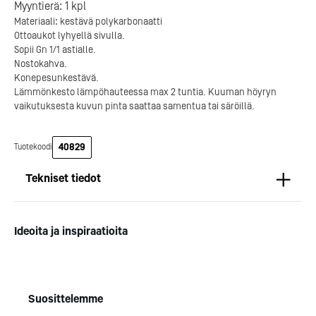
Myyntierä:
1
kpl
Materiaali: kestävä polykarbonaatti
Ottoaukot lyhyellä sivulla.
Sopii Gn 1/1 astialle.
Nostokahva.
Kotipizza on vuonna 1987
Konepesunkestävä.
perustettu yritys, jolla on yli
Lämmönkesto lämpöhauteessa max 2 tuntia. Kuuman höyryn
300 ravintolaa eri puolella
vaikutuksesta kuvun pinta saattaa samentua tai säröillä.
Suomea. Dieta on tehnyt
Michelin-tähdet jaettii
Kotipizzan kanssa pitkään
maanantaina 27.5. Helsing
yhteistyötä, ja olemme
Suomeen saatiin kaksi uu
40829
Tuotekoodi
toimineet yhteistyökumppanina
yhden tähden ravintolaa
jo useiden kymmenten
kaikki aiemmin tähten
Tekniset tiedot
ravintoloiden suunnittelussa,
ansainneet ravintolat säily
toteutuksessa ja ylläpidossa.
tähtensä.
Mitat
Pituus (mm): 364
Kotipizza Group
Logomo
Ideoita ja inspiraatioita
Syvyys (mm): 213
Korkeus (mm): 582
Paino (kg): 1,72
Suosittelemme