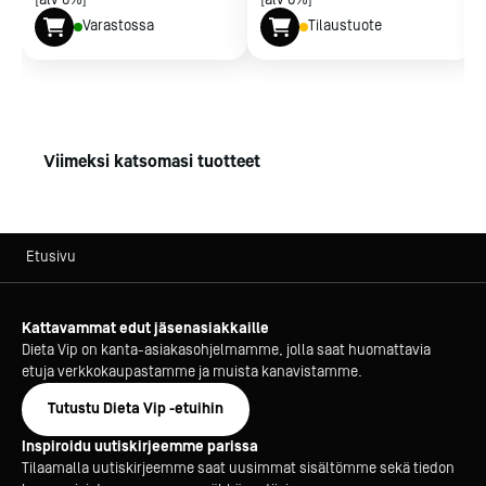
Säätöjalat, 140 mm vapaa puhdistustila laitteen alla.
Varastossa
Tilaustuote
Säätövara - 10 mm / + 60 mm (130 - 200 mm).
Viimeksi katsomasi tuotteet
Etusivu
Kattavammat edut jäsenasiakkaille
Dieta Vip on kanta-asiakasohjelmamme, jolla saat huomattavia
etuja verkkokaupastamme ja muista kanavistamme.
Tutustu Dieta Vip -etuihin
Inspiroidu uutiskirjeemme parissa
Tilaamalla uutiskirjeemme saat uusimmat sisältömme sekä tiedon