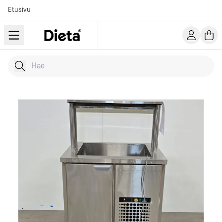
Etusivu
Hae tuotteita
Kirjoita hakusana...