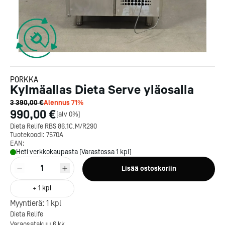
PORKKA
Kylmäallas Dieta Serve yläosalla
3 390,00 €
Alennus
71
%
990,00 €
[
alv 0%
]
Dieta Relife RBS 86.1C.M/R290
Tuotekoodi:
7570A
EAN:
Heti verkkokaupasta [Varastossa 1 kpl]
1
Lisää ostoskoriin
+
1
kpl
Myyntierä:
1
kpl
Dieta Relife
Varaosatakuu 6 kk