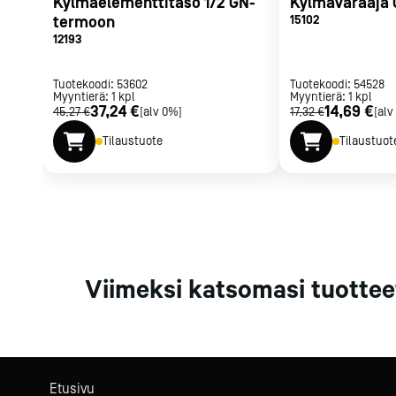
Kylmäelementtitaso 1/2 GN-
Kylmävaraaja 
Parilat ja
termoon
15102
rasvakeitti
12193
Rasvakeittime
Parilat
Tuotekoodi:
53602
Tuotekoodi:
54528
Myyntierä:
1
kpl
Myyntierä:
Kierrätys
1
kpl
37,24 €
14,69 €
45,27 €
[alv 0%]
17,32 €
[alv
Tilaustuote
Tilaustuot
Kaikki
laitteet
Tilaa uutiski
Viimeksi katsomasi tuottee
Etusivu