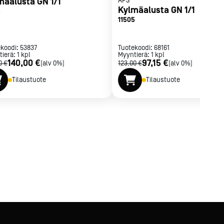
mäalusta GN 1/1
APS
Kylmäalusta GN 1/1
5
11505
ekoodi:
53837
Tuotekoodi:
68161
tierä:
1
kpl
Myyntierä:
1
kpl
140,00 €
97,15 €
0 €
[alv 0%]
123,00 €
[alv 0%]
Tilaustuote
Tilaustuote