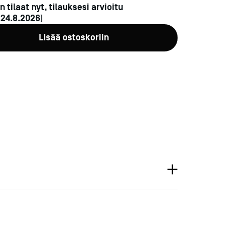
n tilaat nyt, tilauksesi arvioitu
n
24.8.2026
]
Lisää ostoskoriin
a-