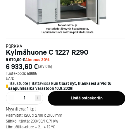
PORKKA
Kylmähuone C 1227 R290
9 970,00 €
Alennus
30
%
6 933,60 €
[
alv 0%
]
Tuotekoodi:
59685
EAN:
Tilaustuote
[
Tilattavissa
kun tilaat nyt, tilauksesi arvioitu
saapumisaika varastoon
10.9.2026
]
1
Lisää ostoskoriin
Myyntierä:
1
kpl
Päämitat: 1200 x 2700 x 2100 mm
Sähköliitäntä: 230/50/1 0,71 kW
Lämpötila-alue: + 2...+ 12 °C