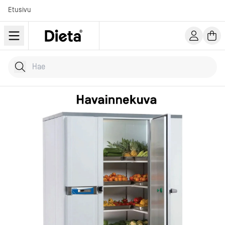
Etusivu
Hae tuotteita
Kirjoita hakusana...