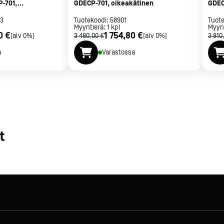
P-701,
GDECP-701, oikeakätinen
GDEC
13
Tuotekoodi:
58901
Tuot
Myyntierä:
1
kpl
Myyn
0 €
1 754,80 €
[alv 0%]
3 480,00 €
[alv 0%]
3 810
a
Varastossa
t