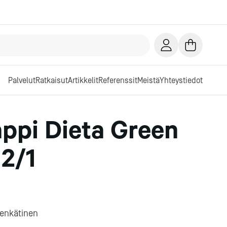
Palvelut
Ratkaisut
Artikkelit
Referenssit
Meistä
Yhteystiedot
ppi Dieta Green
2/1
senkätinen