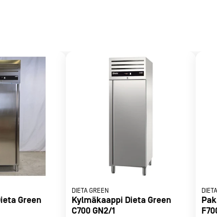
Kaapin näkyvät sisä- ja ulk
nelihyllyt, jalkapoljin tai pyöräsarja.
Varustettu säätöjaloilla, sä
met
Vasenkätinen
t
 h=2200 mm.
rje
Liity Vip-asiakkaaksi
DIETA GREEN
DIET
ieta Green
Kylmäkaappi Dieta Green
Pak
C700 GN2/1
F70