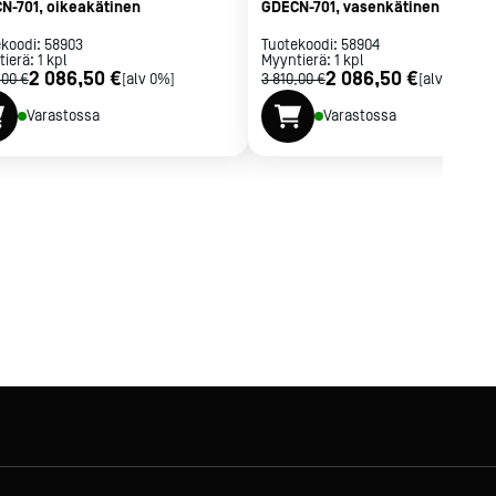
N-701, oikeakätinen
GDECN-701, vasenkätinen
ekoodi:
58903
Tuotekoodi:
58904
tierä:
1
kpl
Myyntierä:
1
kpl
2 086,50 €
2 086,50 €
,00 €
[alv 0%]
3 810,00 €
[alv 0%]
Varastossa
Varastossa