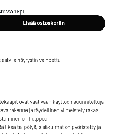
tossa 1 kpl]
Lisää ostoskoriin
a-
pesty ja höyrystin vaihdettu
tekaapit ovat vaativaan käyttöön suunniteltuja
a rakenne ja täydellinen viimeistely takaa,
distaminen on helppoa:
ä likaa tai pölyä, sisäkulmat on pyöristetty ja