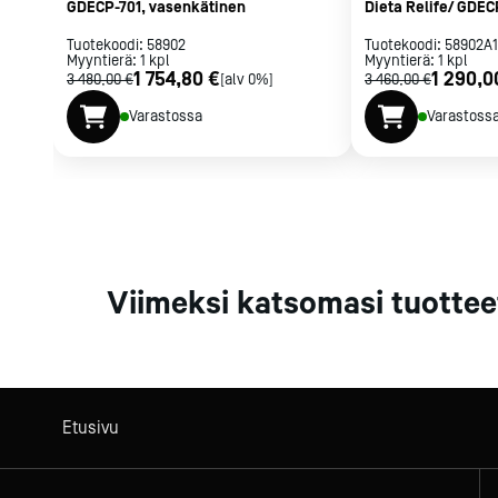
GDECP-701, vasenkätinen
Dieta Relife/ GDEC
vasenkätinen
Tuotekoodi:
58902
Tuotekoodi:
58902A
Myyntierä:
1
kpl
Myyntierä:
1
kpl
1 754,80 €
1 290,0
3 480,00 €
[alv 0%]
3 460,00 €
Varastossa
Varastoss
Viimeksi katsomasi tuottee
Etusivu