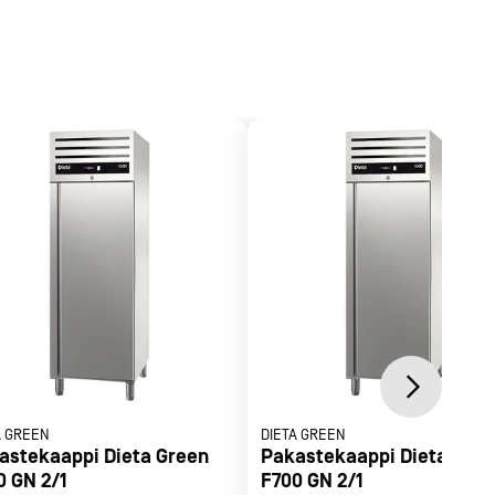
opinnat ovat ruostumatonta terästä.
ätövara 125 - 200 mm.
A GREEN
DIETA GREEN
astekaappi Dieta Green
Pakastekaappi Dieta Gre
0 GN 2/1
F700 GN 2/1